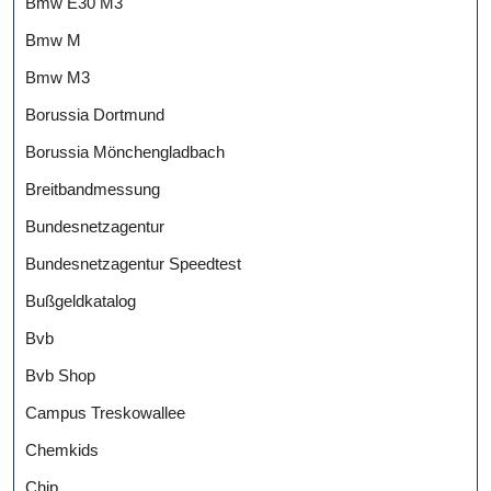
Bmw E30 M3
Bmw M
Bmw M3
Borussia Dortmund
Borussia Mönchengladbach
Breitbandmessung
Bundesnetzagentur
Bundesnetzagentur Speedtest
Bußgeldkatalog
Bvb
Bvb Shop
Campus Treskowallee
Chemkids
Chip