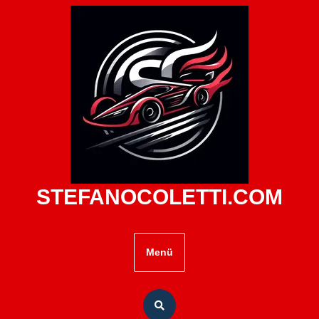
Zum
Inhalt
springen
STEFANOCOLETTI.COM
Menü