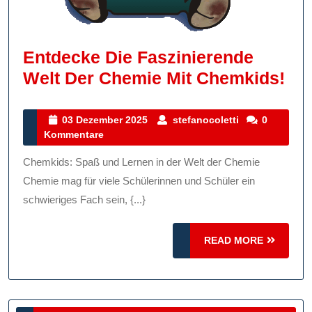
Entdecke Die Faszinierende
En
Welt Der Chemie Mit Chemkids!
Die
Fas
03
stefanocoletti
03 Dezember 2025
stefanocoletti
0
Dezember
Kommentare
Wel
2025
De
Chemkids: Spaß und Lernen in der Welt der Chemie
Ch
Chemie mag für viele Schülerinnen und Schüler ein
Mit
schwieriges Fach sein, {...}
Ch
READ
READ MORE
MORE