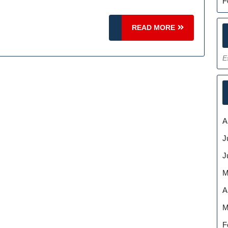
F
READ
READ MORE
MORE
E
A
J
J
M
A
M
F