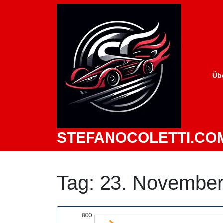
Zum
Inhalt
springen
Üb
STEFANOCOLETTI.CO
Tag:
23. November