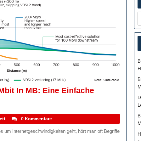
B
H
B
M
bit In MB: Eine Einfache
D
L
B
stefanocoletti
etti
0 Kommentare
M
H