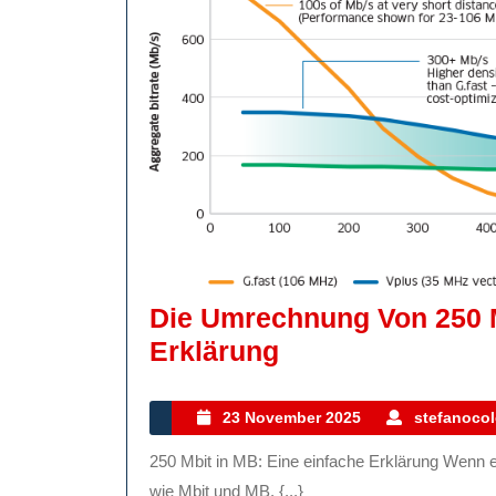
Die Umrechnung Von 250 M
Die
Erklärung
Umrechnung
Von
23
23 November 2025
stefanocol
November
250
250 Mbit in MB: Eine einfache Erklärung Wenn es um Internetgeschwindigkeiten geht, hört man oft Begriffe
2025
Mbit
wie Mbit und MB. {...}