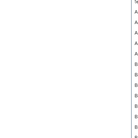
5
A
A
A
A
A
B
B
B
B
B
B
B