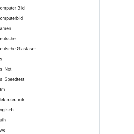
omputer Bild
omputerbild
amen
eutsche
eutsche Glasfaser
sl
sl Net
sl Speedtest
tm
lektrotechnik
nglisch
ufh
we