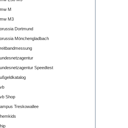
mw M
mw M3
orussia Dortmund
orussia Mönchengladbach
reitbandmessung
undesnetzagentur
undesnetzagentur Speedtest
ußgeldkatalog
vb
vb Shop
ampus Treskowallee
hemkids
hip