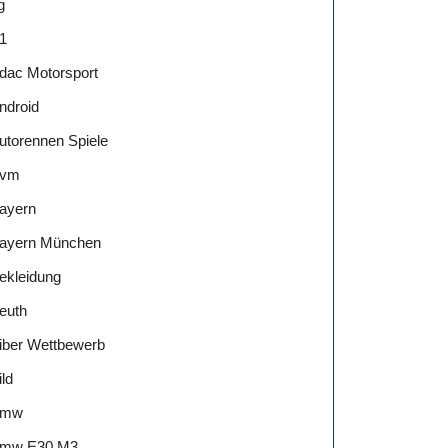
g
1
dac Motorsport
ndroid
utorennen Spiele
vm
ayern
ayern München
ekleidung
euth
iber Wettbewerb
ild
Bmw
mw E30 M3