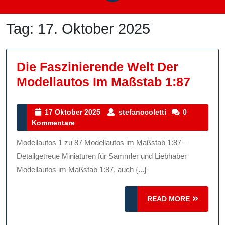
Tag:
17. Oktober 2025
Die Faszinierende Welt Der
Die
Modellautos Im Maßstab 1:87
Faszi
Welt
17
stefanocoletti
17 Oktober 2025
stefanocoletti
0
Oktober
Kommentare
Der
2025
Model
Modellautos 1 zu 87 Modellautos im Maßstab 1:87 –
Im
Detailgetreue Miniaturen für Sammler und Liebhaber
Maßs
Modellautos im Maßstab 1:87, auch {...}
1:87
READ
READ MORE
MORE