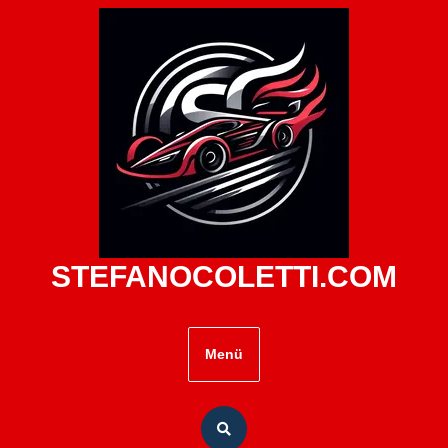
Zum
Inhalt
springen
STEFANOCOLETTI.COM
Menü