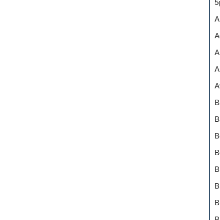
5
A
A
A
A
A
B
B
B
B
B
B
B