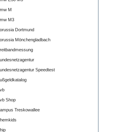
mw M
mw M3
orussia Dortmund
orussia Mönchengladbach
reitbandmessung
undesnetzagentur
undesnetzagentur Speedtest
ußgeldkatalog
vb
vb Shop
ampus Treskowallee
hemkids
hip