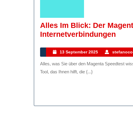
Alles Im Blick: Der Magen
Alle
Internetverbindungen
Im
Blick
13
13 September 2025
stefanocol
September
Der
Alles, was Sie über den Magenta Speedtest wissen müssen Der Magenta Speedtest ist ein nützliches
2025
Mage
Tool, das Ihnen hilft, die {...}
Spee
Für
Schn
Inte