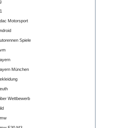
g
1
dac Motorsport
ndroid
utorennen Spiele
vm
ayern
ayern München
ekleidung
euth
iber Wettbewerb
ild
Bmw
mw E30 M3