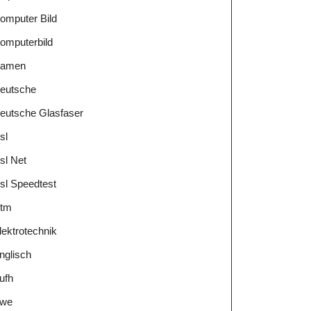
omputer Bild
omputerbild
amen
eutsche
eutsche Glasfaser
sl
sl Net
sl Speedtest
tm
lektrotechnik
nglisch
ufh
we