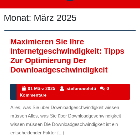
Monat:
März 2025
Maximieren Sie Ihre
Internetgeschwindigkeit: Tipps
Zur Optimierung Der
Maximie
Downloadgeschwindigkeit
Sie
Ihre
01
stefanocoletti
01 März 2025
stefanocoletti
0
März
Kommentare
Internet
2025
Tipps
Alles, was Sie über Downloadgeschwindigkeit wissen
Zur
müssen Alles, was Sie über Downloadgeschwindigkeit
Optimie
wissen müssen Die Downloadgeschwindigkeit ist ein
entscheidender Faktor {...}
Der