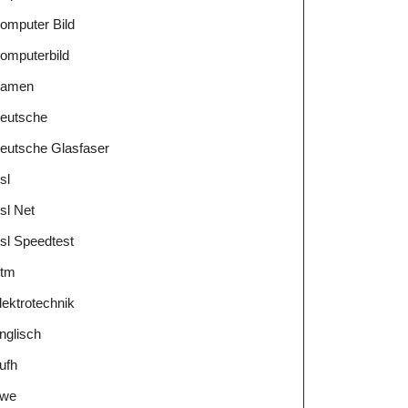
omputer Bild
omputerbild
amen
eutsche
eutsche Glasfaser
sl
sl Net
sl Speedtest
tm
lektrotechnik
nglisch
ufh
we