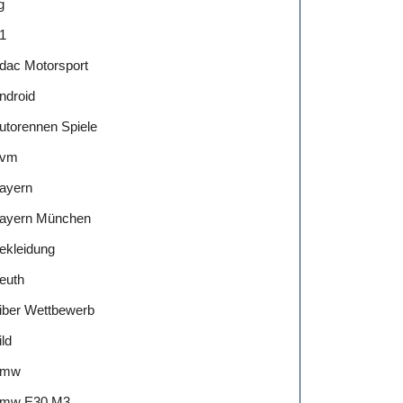
g
1
dac Motorsport
ndroid
utorennen Spiele
vm
ayern
ayern München
ekleidung
euth
iber Wettbewerb
ild
Bmw
mw E30 M3