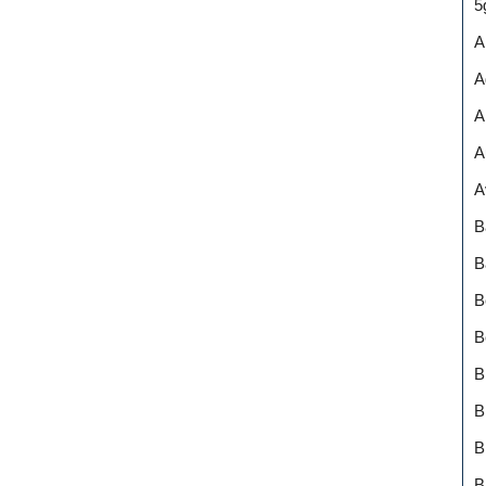
5
A
A
A
A
A
B
B
B
B
B
B
B