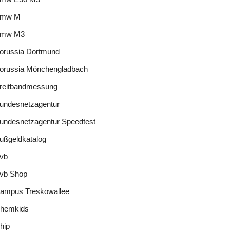
mw M
mw M3
orussia Dortmund
orussia Mönchengladbach
reitbandmessung
undesnetzagentur
undesnetzagentur Speedtest
ußgeldkatalog
vb
vb Shop
ampus Treskowallee
hemkids
hip