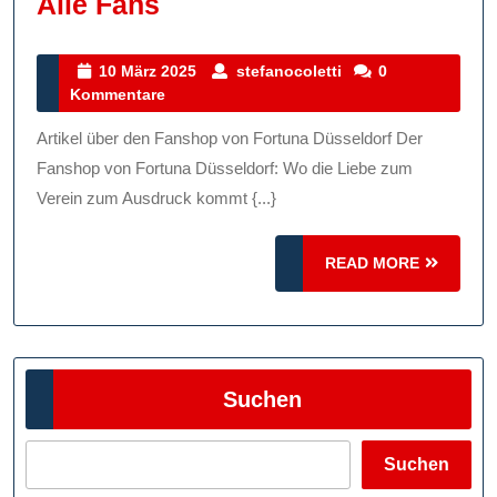
Der
Alle Fans
Fanshop
Von
10
stefanocoletti
10 März 2025
stefanocoletti
0
März
Kommentare
Fortuna
2025
Düsseldorf:
Artikel über den Fanshop von Fortuna Düsseldorf Der
Ein
Fanshop von Fortuna Düsseldorf: Wo die Liebe zum
Paradies
Verein zum Ausdruck kommt {...}
Für
READ
Alle
READ MORE
MORE
Fans
Suchen
Suchen