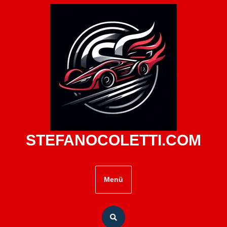
Zum
Inhalt
springen
STEFANOCOLETTI.COM
Menü