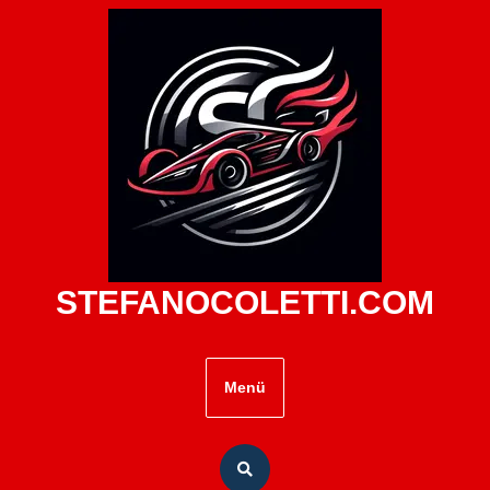
Zum
Inhalt
springen
STEFANOCOLETTI.COM
Menü