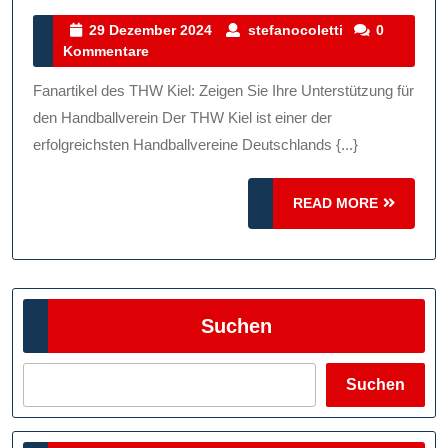
Fanartikel:
29
stefanocoletti
29 Dezember 2024
stefanocoletti
0
Dezember
Kommentare
Zeigen
2024
Sie
Fanartikel des THW Kiel: Zeigen Sie Ihre Unterstützung für
Ihre
den Handballverein Der THW Kiel ist einer der
Unterstützung
erfolgreichsten Handballvereine Deutschlands {...}
Für
READ
Den
READ MORE
MORE
Handballverein!
Suchen
Suchen