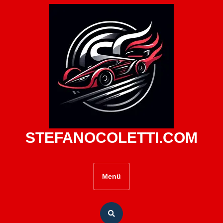
Zum
Inhalt
springen
STEFANOCOLETTI.COM
Menü