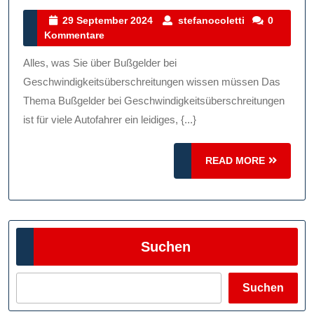
Buß
29
stefanocolett
29 September 2024
stefanocoletti
0
September
Kommentare
Bei
2024
Ges
Alles, was Sie über Bußgelder bei
Reg
Geschwindigkeitsüberschreitungen wissen müssen Das
Str
Thema Bußgelder bei Geschwindigkeitsüberschreitungen
ist für viele Autofahrer ein leidiges, {...}
Un
Tip
READ
READ MORE
MORE
Suchen
Suchen