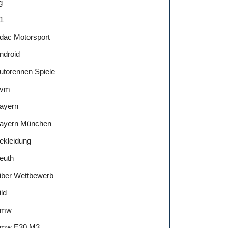
g
1
dac Motorsport
ndroid
utorennen Spiele
vm
ayern
ayern München
ekleidung
euth
iber Wettbewerb
ild
Bmw
mw E30 M3