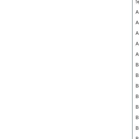
5
A
A
A
A
A
B
B
B
B
B
B
B