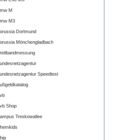
mw M
mw M3
orussia Dortmund
orussia Mönchengladbach
reitbandmessung
undesnetzagentur
undesnetzagentur Speedtest
ußgeldkatalog
vb
vb Shop
ampus Treskowallee
hemkids
hip