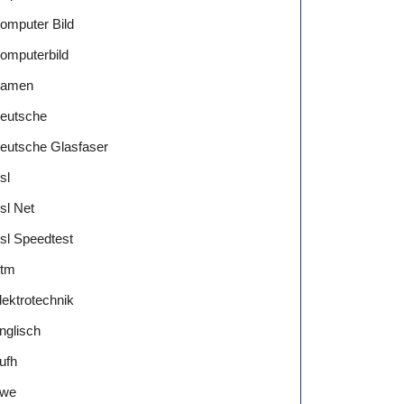
omputer Bild
omputerbild
amen
eutsche
eutsche Glasfaser
sl
sl Net
sl Speedtest
tm
lektrotechnik
nglisch
ufh
we