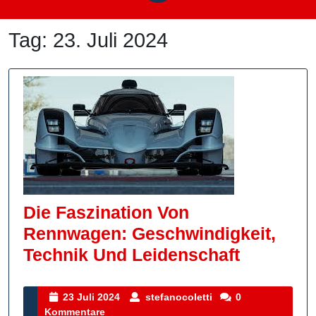
Tag:
23. Juli 2024
Die Faszination Von
Rennwagen: Geschwindigkeit,
Die
Technik Und Leidenschaft
Faszinat
Von
23
stefanocoletti
23 Juli 2024
stefanocoletti
0
Juli
Kommentare