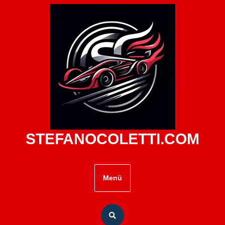
Zum
Inhalt
springen
STEFANOCOLETTI.COM
Menü