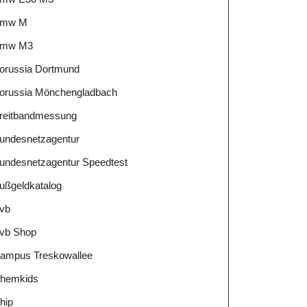
mw M
mw M3
orussia Dortmund
orussia Mönchengladbach
reitbandmessung
undesnetzagentur
undesnetzagentur Speedtest
ußgeldkatalog
vb
vb Shop
ampus Treskowallee
hemkids
hip