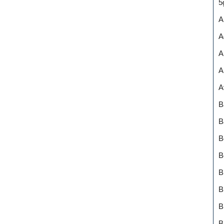
5
A
A
A
A
A
B
B
B
B
B
B
B