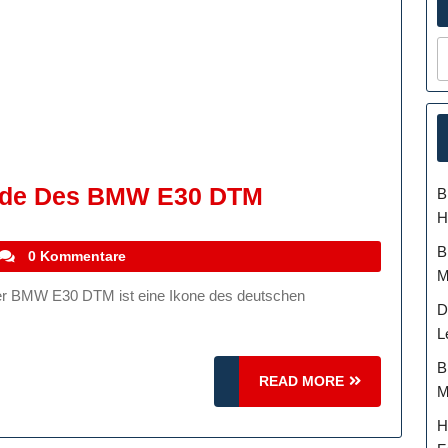
Die
ende Des BMW E30 DTM
B
H
Unvergessliche
Legende
B
stefanocoletti
0 Kommentare
M
Des
D
BMW
L
E30
B
DTM
READ
READ MORE
M
MORE
H