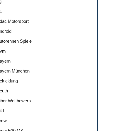
g
1
dac Motorsport
ndroid
utorennen Spiele
vm
ayern
ayern München
ekleidung
euth
iber Wettbewerb
ild
Bmw
mw E30 M3