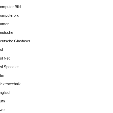
omputer Bild
omputerbild
amen
eutsche
eutsche Glasfaser
sl
sl Net
sl Speedtest
tm
lektrotechnik
nglisch
ufh
we