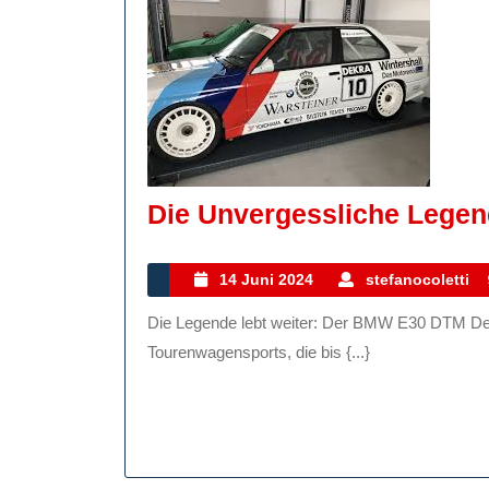
Die Unvergessliche Leg
14
14 Juni 2024
stefanocoletti
Juni
Die Legende lebt weiter: Der BMW E30 DTM Der BMW E30 DTM ist eine Ikone des deutschen
2024
Tourenwagensports, die bis {...}