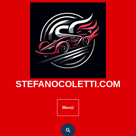
Zum
Inhalt
springen
STEFANOCOLETTI.COM
Menü