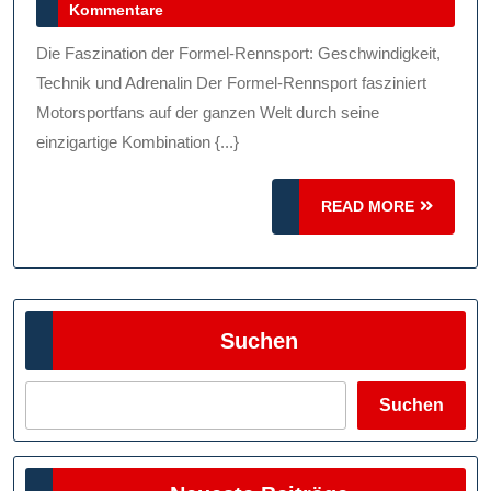
April
Kommentare
Formelsport
2024
Geschwindig
Die Faszination der Formel-Rennsport: Geschwindigkeit,
Technik
Technik und Adrenalin Der Formel-Rennsport fasziniert
Und
Motorsportfans auf der ganzen Welt durch seine
einzigartige Kombination {...}
Adrenalin
READ
READ MORE
MORE
Suchen
Suchen