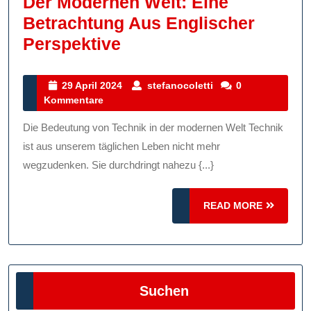
Der Modernen Welt: Eine
Betrachtung Aus Englischer
Die
Perspektive
Bedeutung
Von
29
stefanocoletti
29 April 2024
stefanocoletti
0
April
Kommentare
Technik
2024
In
Die Bedeutung von Technik in der modernen Welt Technik
Der
ist aus unserem täglichen Leben nicht mehr
Modernen
wegzudenken. Sie durchdringt nahezu {...}
Welt:
READ
Eine
READ MORE
MORE
Betrachtung
Aus
Englischer
Suchen
Perspektive