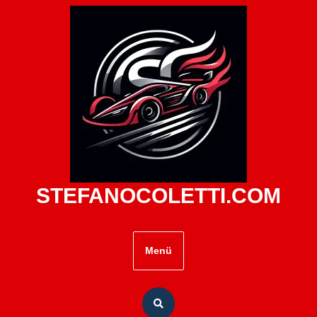
Zum
Inhalt
springen
STEFANOCOLETTI.COM
Menü