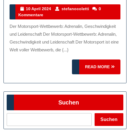
Motorsport-
10
stefanocoletti
10 April 2024
stefanocoletti
0
April
Kommentare
Wettbewerb:
2024
Adrenalin,
Der Motorsport-Wettbewerb: Adrenalin, Geschwindigkeit
Geschwindigkeit
und Leidenschaft Der Motorsport-Wettbewerb: Adrenalin,
Und
Geschwindigkeit und Leidenschaft Der Motorsport ist eine
Welt voller Wettbewerb, die {...}
Leidenschaft
READ
READ MORE
MORE
Suchen
Suchen