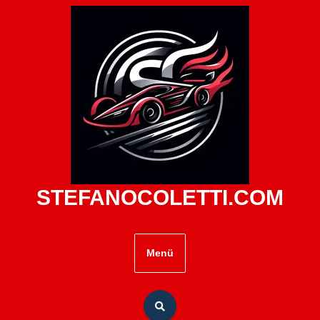
Zum
Inhalt
springen
STEFANOCOLETTI.COM
Menü