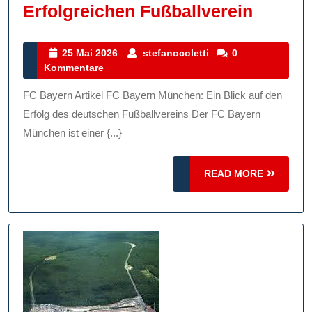
Der
Erfolgreichen Fußballverein
FC
Bayern
25
stefanocoletti
25 Mai 2026
stefanocoletti
0
Mai
Kommentare
Münch
2026
Ein
FC Bayern Artikel FC Bayern München: Ein Blick auf den
Umfas
Erfolg des deutschen Fußballvereins Der FC Bayern
Artikel
München ist einer {...}
Über
READ
READ MORE
Den
MORE
Erfolg
Fußbal