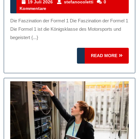
Und
19
stefanocoletti
19 Juli 2026
stefanocoletti
0
Juli
Kommentare
Faszination
2026
Der
Die Faszination der Formel 1 Die Faszination der Formel 1
Formel
Die Formel 1 ist die Königsklasse des Motorsports und
1:
begeistert {...}
Ein
READ
Blick
READ MORE
MORE
Hinter
Die
Kulissen