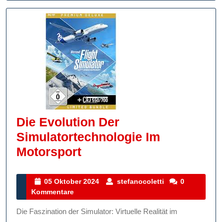
Die Evolution Der
Simulatortechnologie Im
Die
Motorsport
Evolution
Der
05
stefanocoletti
05 Oktober 2024
stefanocoletti
0
Oktober
Kommentare
Simulatortechnologie
2024
Im
Die Faszination der Simulator: Virtuelle Realität im