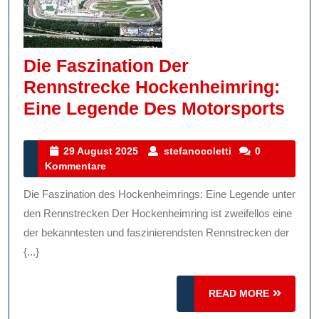
Die Faszination Der
Rennstrecke Hockenheimring:
Die
Eine Legende Des Motorsports
Fas
Der
29
stefanocoletti
29 August 2025
stefanocoletti
0
August
Kommentare
Ren
2025
Hoc
Die Faszination des Hockenheimrings: Eine Legende unter
Ein
den Rennstrecken Der Hockenheimring ist zweifellos eine
Leg
der bekanntesten und faszinierendsten Rennstrecken der
{...}
Des
Mot
READ
READ MORE
MORE