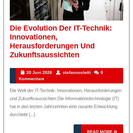
Die Evolution Der IT-Technik:
Innovationen,
Herausforderungen Und
Die
Zukunftsaussichten
Evolution
Der
20
stefanocoletti
20 Juni 2026
stefanocoletti
0
Juni
Kommentare
IT-
2026
Technik:
Die Welt der IT-Technik: Innovationen, Herausforderungen
Innovationen,
und Zukunftsaussichten Die Informationstechnologie (IT)
Herausforderu
hat in den letzten Jahrzehnten eine rasante Entwicklung
durchlebt {...}
Und
Zukunftsaussic
READ
READ MORE