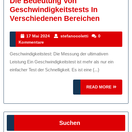
Die Bedeutung Von
Geschwindigkeitstests In
Die
Verschiedenen Bereichen
Kunst
Der
17
stefanocoletti
17 Mai 2024
stefanocoletti
0
Mai
Kommentare
Geschwin
2024
Die
Geschwindigkeitstest: Die Messung der ultimativen
Bedeutu
Leistung Ein Geschwindigkeitstest ist mehr als nur ein
Von
einfacher Test der Schnelligkeit. Es ist eine {...}
Geschwin
READ
READ MORE
In
MORE
Verschie
Bereiche
Suchen