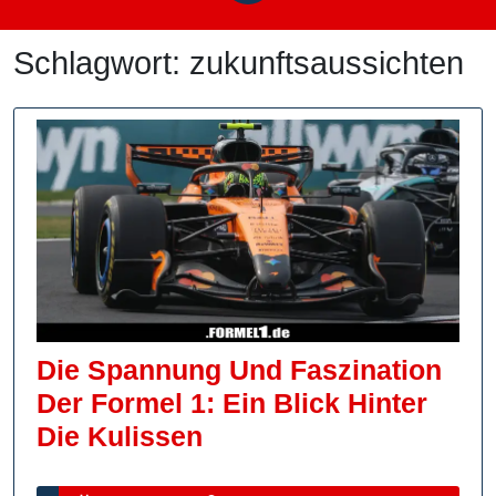
Schlagwort:
zukunftsaussichten
Die Spannung Und Faszination
Der Formel 1: Ein Blick Hinter
Die
Die Kulissen
Spannung