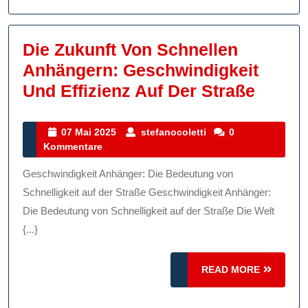
Die Zukunft Von Schnellen
Anhängern: Geschwindigkeit
Die
Und Effizienz Auf Der Straße
Zukunf
Von
07
stefanocoletti
07 Mai 2025
stefanocoletti
0
Mai
Kommentare
Schne
2025
Anhän
Geschwindigkeit Anhänger: Die Bedeutung von
Gesch
Schnelligkeit auf der Straße Geschwindigkeit Anhänger:
Und
Die Bedeutung von Schnelligkeit auf der Straße Die Welt
{...}
Effizi
Auf
READ
READ MORE
Der
MORE
Straße