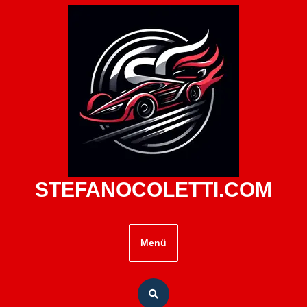
Zum
Inhalt
springen
STEFANOCOLETTI.COM
Menü