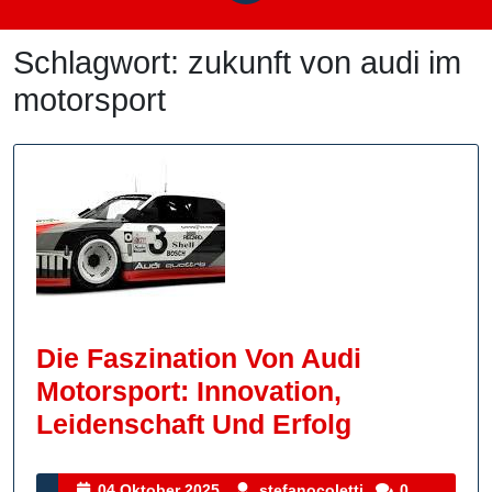
Schlagwort:
zukunft von audi im
motorsport
Die Faszination Von Audi
Motorsport: Innovation,
Die
Leidenschaft Und Erfolg
Faszinatio
Von
04
stefanocoletti
04 Oktober 2025
stefanocoletti
0