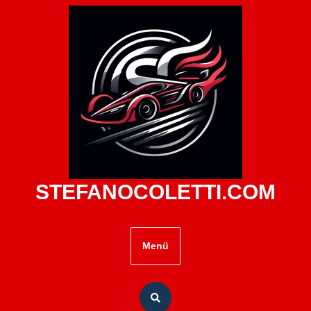
Zum
Inhalt
springen
STEFANOCOLETTI.COM
Menü