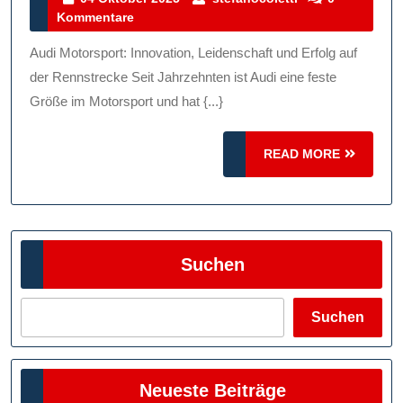
Oktober
Kommentare
Audi
2025
Motorsport
Audi Motorsport: Innovation, Leidenschaft und Erfolg auf
Innovation
der Rennstrecke Seit Jahrzehnten ist Audi eine feste
Leidenscha
Größe im Motorsport und hat {...}
Und
READ
READ MORE
Erfolg
MORE
Suchen
Suchen
Neueste Beiträge