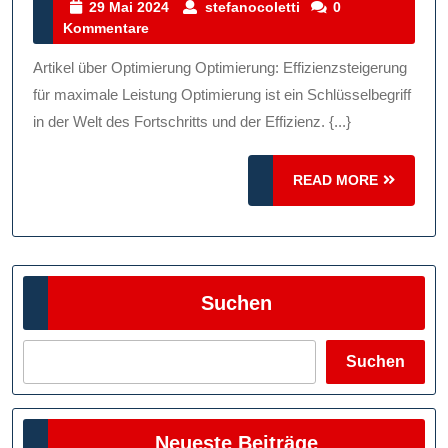
Optimierung:
29
stefanocoletti
29 Mai 2024
stefanocoletti
0
Mai
Kommentare
Maximale
2024
Leistung
Artikel über Optimierung Optimierung: Effizienzsteigerung
Erreichen
für maximale Leistung Optimierung ist ein Schlüsselbegriff
in der Welt des Fortschritts und der Effizienz. {...}
READ
READ MORE
MORE
Suchen
Suchen
Neueste Beiträge