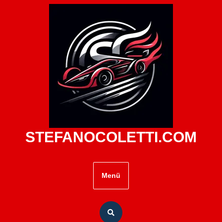
Zum
Inhalt
springen
STEFANOCOLETTI.COM
Menü