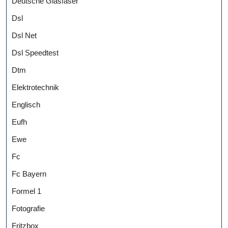
Deutsche Glasfaser
Dsl
Dsl Net
Dsl Speedtest
Dtm
Elektrotechnik
Englisch
Eufh
Ewe
Fc
Fc Bayern
Formel 1
Fotografie
Fritzbox