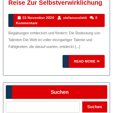
Ent
Reise Zur Selbstverwirklichung
Un
För
03
stefanocoletti
03 November 2024
stefanocoletti
0
November
Kommentare
Vo
2024
Ein
Begabungen entdecken und fördern: Die Bedeutung von
Tal
Talenten Die Welt ist voller einzigartiger Talente und
Ein
Fähigkeiten, die darauf warten, entdeckt {...}
Rei
READ
READ MORE
Zur
MORE
Sel
Suchen
Suchen