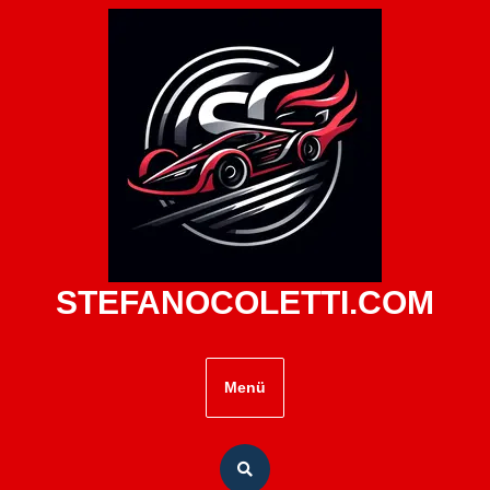
Zum
Inhalt
springen
STEFANOCOLETTI.COM
Menü