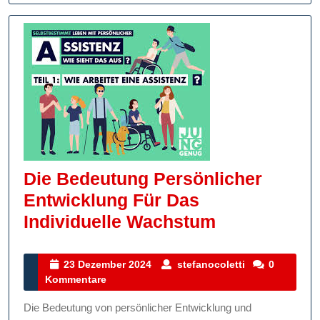
Die Bedeutung Persönlicher
Entwicklung Für Das
Die
Individuelle Wachstum
Bedeutung
Persönliche
23
stefanocoletti
23 Dezember 2024
stefanocoletti
0
Dezember
Kommentare
Entwicklung
2024
Für
Die Bedeutung von persönlicher Entwicklung und