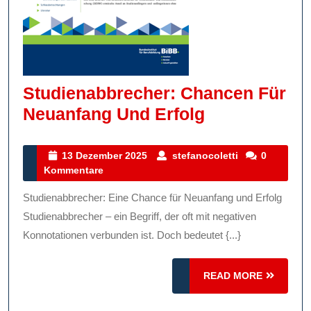
Studienabbrecher: Chancen Für
Studienabbr
Neuanfang Und Erfolg
Chancen
Für
13
stefanocoletti
13 Dezember 2025
stefanocoletti
0
Dezember
Kommentare
Neuanfang
2025
Und
Studienabbrecher: Eine Chance für Neuanfang und Erfolg
Erfolg
Studienabbrecher – ein Begriff, der oft mit negativen
Konnotationen verbunden ist. Doch bedeutet {...}
READ
READ MORE
MORE