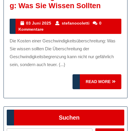
Die
G: Was Sie Wissen Sollten
Kosten
Einer
03
stefanocoletti
03 Juni 2025
stefanocoletti
0
Juni
Kommentare
Geschwin
2025
Was
Die Kosten einer Geschwindigkeitsüberschreitung: Was
Sie
Sie wissen sollten Die Überschreitung der
Wissen
Geschwindigkeitsbegrenzung kann nicht nur gefährlich
sein, sondern auch teuer. {...}
Sollten
READ
READ MORE
MORE
Suchen