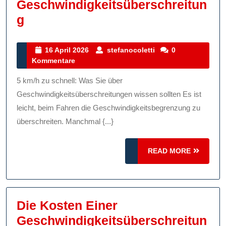
Geschwindigkeitsüberschreitun
Die
G
Gefahren
Von
16
stefanocoletti
16 April 2026
stefanocoletti
0
April
Kommentare
5
2026
Km/h
5 km/h zu schnell: Was Sie über
Zu
Geschwindigkeitsüberschreitungen wissen sollten Es ist
Schnell:
leicht, beim Fahren die Geschwindigkeitsbegrenzung zu
überschreiten. Manchmal {...}
Wichtige
Informationen
READ
READ MORE
Zur
MORE
Geschwindigkeitsüberschreitung
Die Kosten Einer
Geschwindigkeitsüberschreitun