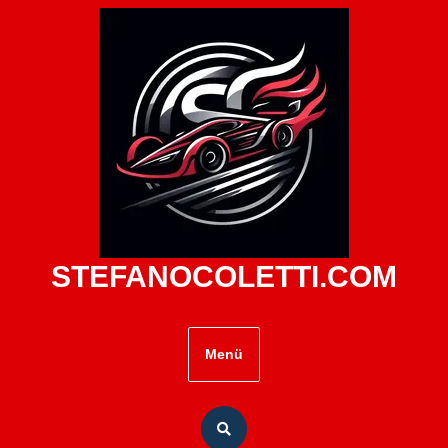
Zum
Inhalt
springen
STEFANOCOLETTI.COM
Menü