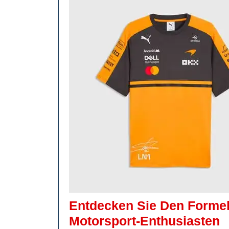
Entdecken Sie Den Formel
E
Motorsport-Enthusiasten