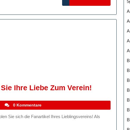
5
Neueste
MORE
A
Ausrüstung
A
Ihrer
Lieblingsmannschaft
A
A
A
B
B
B
FC
 Sie Ihre Liebe Zum Verein!
B
Kaiserslau
B
Zeigen
stefanocoletti
0 Kommentare
B
Sie
Ihre
B