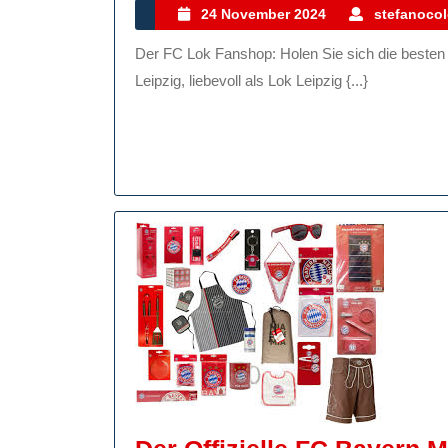
Fan
24
24 November 2024
stefanocol
November
Hol
Der FC Lok Fanshop: Holen Sie sich die besten Fanartikel Ihres Lieblingsvereins Der FC Lokomotive
2024
Sie
Leipzig, liebevoll als Lok Leipzig {...}
Sic
Die
Bes
Fan
Ihr
Lie