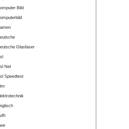
omputer Bild
omputerbild
amen
eutsche
eutsche Glasfaser
sl
sl Net
sl Speedtest
tm
lektrotechnik
nglisch
ufh
we