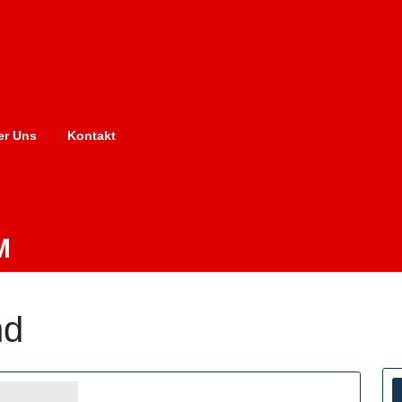
er Uns
Kontakt
M
nd