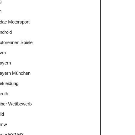
g
1
dac Motorsport
ndroid
utorennen Spiele
vm
ayern
ayern München
ekleidung
euth
tern:
iber Wettbewerb
ild
Bmw
mw E30 M3