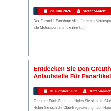
S
D
29
29 Juni 2026
stefanocoletti
Juni
F
Der Formel 1 Fanshop: Alles für echte Motorsport-Enthusiasten Der Formel 1 Fanshop ist das Paradies für
2026
1
alle Motorsportfans, die ihre {...}
F
A
F
E
M
Entdecken Sie Den Greuth
E
Anlaufstelle Für Fanartike
01
01 Oktober 2025
stefanocolett
Oktober
Greuther Fürth Fanshop: Holen Sie sich die Club-Begeisterung nach Hause! Greuther Fürth Fanshop:
2025
Holen Sie sich die Club-Begeisterung nach Hause