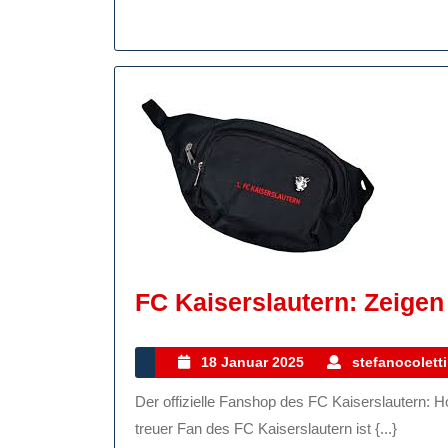
FC Kaiserslautern: Zeigen
18
18 Januar 2025
stefanocoletti
Januar
Der offizielle Fanshop des FC Kaiserslautern: Holen Sie sich die Fanartikel Ihres Lieblingsvereins! Als
2025
treuer Fan des FC Kaiserslautern ist {...}