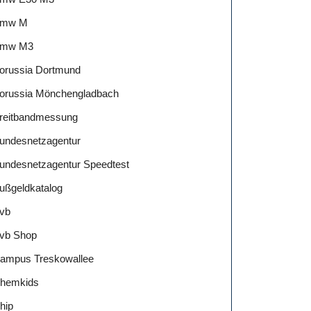
mw M
mw M3
orussia Dortmund
orussia Mönchengladbach
reitbandmessung
undesnetzagentur
undesnetzagentur Speedtest
ußgeldkatalog
vb
vb Shop
ampus Treskowallee
hemkids
hip