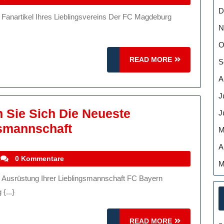
FC
D
Magdeburg
N
Fanshop:
O
Ihr
READ
READ MORE
S
Anlaufpunkt
MORE
A
Für
J
Fanartikel
 Sie Sich Die Neueste
J
Und
FC
gsmannschaft
Mehr
M
Bayern
A
Fanshop:
stefanocoletti
0 Kommentare
M
Holen
Sie
{...}
Sich
Die
READ
READ MORE