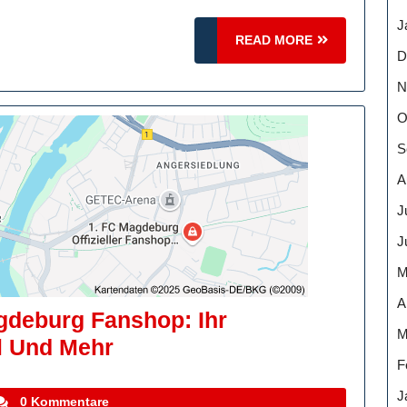
Fanshop:
J
Ihre
READ
READ MORE
D
Anlaufstelle
MORE
Für
N
Fanartikel
O
Des
S
Kleeblatts!
A
J
J
M
A
gdeburg Fanshop: Ihr
M
Entdecken
l Und Mehr
F
Sie
J
Den
tefanocoletti
0 Kommentare