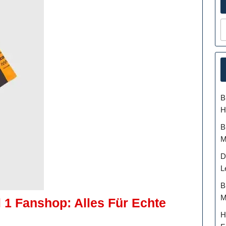
B
H
B
M
D
L
B
M
 1 Fanshop: Alles Für Echte
H
ntdecken