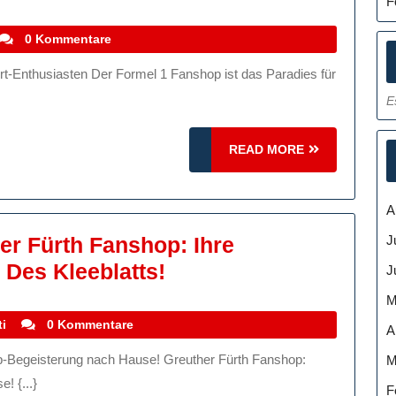
F
ie
en
stefanocoletti
0 Kommentare
ormel
E
anshop:
lles
READ
READ MORE
ür
MORE
chte
A
otorsport-
J
er Fürth Fanshop: Ihre
nthusiasten
Entdecken
l Des Kleeblatts!
J
Sie
M
Den
stefanocoletti
i
0 Kommentare
A
Greuther
M
Fürth
! {...}
F