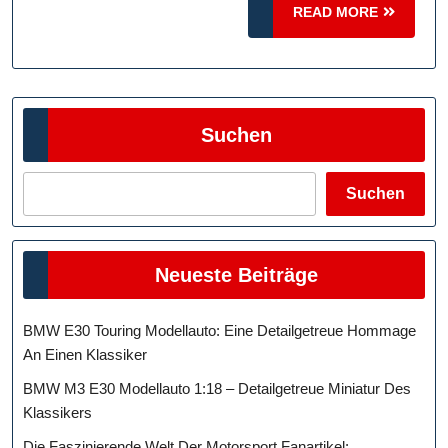
READ
Geschwindigk
READ MORE
MORE
Suchen
Suchen
Neueste Beiträge
BMW E30 Touring Modellauto: Eine Detailgetreue Hommage
An Einen Klassiker
BMW M3 E30 Modellauto 1:18 – Detailgetreue Miniatur Des
Klassikers
Die Faszinierende Welt Der Motorsport Fanartikel: