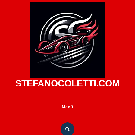
Zum
Inhalt
springen
STEFANOCOLETTI.COM
Menü