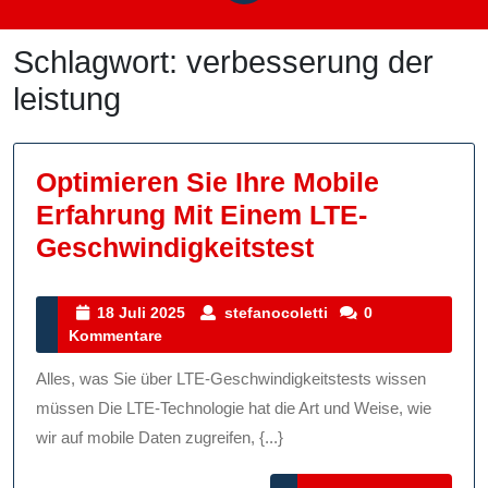
Schlagwort:
verbesserung der
leistung
Optimieren Sie Ihre Mobile
Erfahrung Mit Einem LTE-
Optimieren
Geschwindigkeitstest
Sie
Ihre
18
stefanocoletti
18 Juli 2025
stefanocoletti
0
Juli
Kommentare
Mobile
2025
Erfahrung
Alles, was Sie über LTE-Geschwindigkeitstests wissen
Mit
müssen Die LTE-Technologie hat die Art und Weise, wie
Einem
wir auf mobile Daten zugreifen, {...}
LTE-