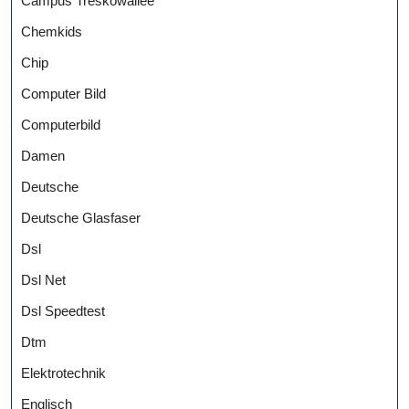
Campus Treskowallee
Chemkids
Chip
Computer Bild
Computerbild
Damen
Deutsche
Deutsche Glasfaser
Dsl
Dsl Net
Dsl Speedtest
Dtm
Elektrotechnik
Englisch