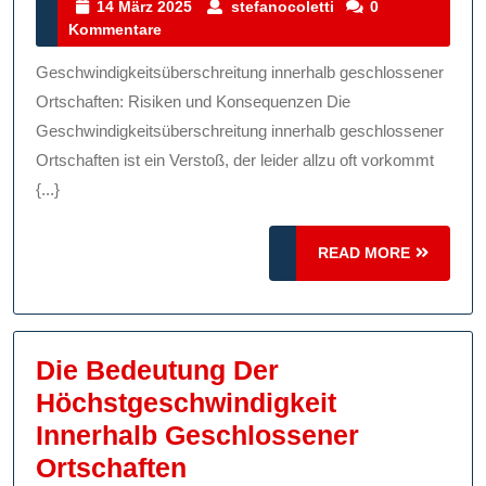
Der
14
stefanocoletti
14 März 2025
stefanocoletti
0
März
Kommentare
Geschwindigkeitsübers
2025
Innerhalb
Geschwindigkeitsüberschreitung innerhalb geschlossener
Geschlossener
Ortschaften: Risiken und Konsequenzen Die
Ortschaften
Geschwindigkeitsüberschreitung innerhalb geschlossener
Ortschaften ist ein Verstoß, der leider allzu oft vorkommt
{...}
READ
READ MORE
MORE
Die Bedeutung Der
Höchstgeschwindigkeit
Innerhalb Geschlossener
Die
Ortschaften