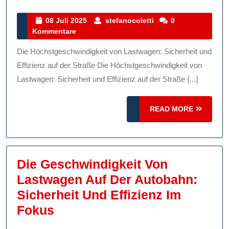
Höchstgesc
Von
08
stefanocoletti
08 Juli 2025
stefanocoletti
0
Juli
Kommentare
Lastwagen
2025
Sicherheit
Die Höchstgeschwindigkeit von Lastwagen: Sicherheit und
Und
Effizienz auf der Straße Die Höchstgeschwindigkeit von
Effizienz
Lastwagen: Sicherheit und Effizienz auf der Straße {...}
Auf
READ
READ MORE
Der
MORE
Straße
Die Geschwindigkeit Von
Lastwagen Auf Der Autobahn:
Sicherheit Und Effizienz Im
Die
Fokus
Geschwindigkeit