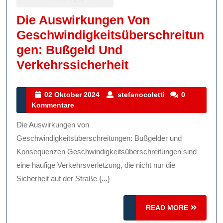
Die Auswirkungen Von
Geschwindigkeitsüberschreitun
Gen: Bußgeld Und
Die
Verkehrssicherheit
Auswirkungen
Von
02
stefanocoletti
02 Oktober 2024
stefanocoletti
0
Oktober
Kommentare
Geschwindigkei
2024
Bußgeld
Die Auswirkungen von
Und
Geschwindigkeitsüberschreitungen: Bußgelder und
Verkehrssicherh
Konsequenzen Geschwindigkeitsüberschreitungen sind
eine häufige Verkehrsverletzung, die nicht nur die
Sicherheit auf der Straße {...}
READ
READ MORE
MORE