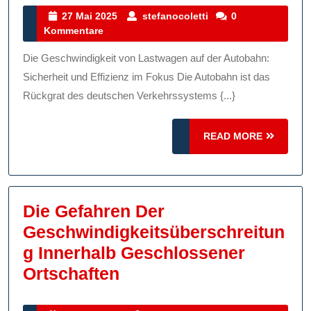
Von
27
stefanocoletti
27 Mai 2025
stefanocoletti
0
Mai
Kommentare
Lastwagen
2025
Auf
Die Geschwindigkeit von Lastwagen auf der Autobahn:
Der
Sicherheit und Effizienz im Fokus Die Autobahn ist das
Autobahn:
Rückgrat des deutschen Verkehrssystems {...}
Sicherheit
READ
Und
READ MORE
MORE
Effizienz
Im
Fokus
Die Gefahren Der
Geschwindigkeitsüberschreitun
G Innerhalb Geschlossener
Die
Ortschaften
Gefahren