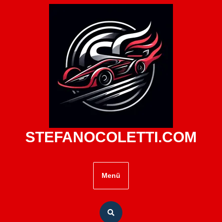
Zum
Inhalt
springen
STEFANOCOLETTI.COM
Menü