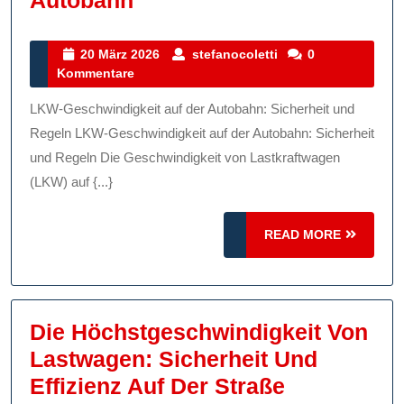
Autobahn
Bedeutung
Der
20
stefanocoletti
20 März 2026
stefanocoletti
0
März
Kommentare
LKW-
2026
Geschwindigkeit
LKW-Geschwindigkeit auf der Autobahn: Sicherheit und
Auf
Regeln LKW-Geschwindigkeit auf der Autobahn: Sicherheit
Der
und Regeln Die Geschwindigkeit von Lastkraftwagen
(LKW) auf {...}
Autobahn
READ
READ MORE
MORE
Die Höchstgeschwindigkeit Von
Lastwagen: Sicherheit Und
Die
Effizienz Auf Der Straße