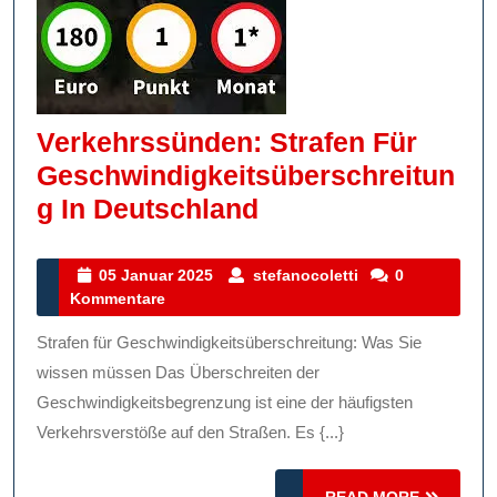
Verkehrssünden: Strafen Für
Geschwindigkeitsüberschreitun
Verkehrssünden:
G In Deutschland
Strafen
Für
05
stefanocoletti
05 Januar 2025
stefanocoletti
0
Januar
Kommentare
Geschwindigkeits
2025
In
Strafen für Geschwindigkeitsüberschreitung: Was Sie
Deutschland
wissen müssen Das Überschreiten der
Geschwindigkeitsbegrenzung ist eine der häufigsten
Verkehrsverstöße auf den Straßen. Es {...}
READ