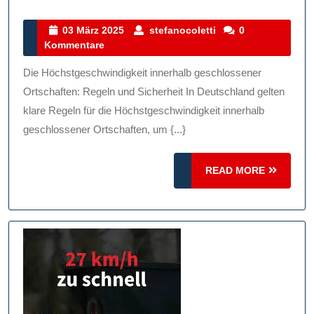
Bedeutung
Der
03
stefanocoletti
03 März 2025
stefanocoletti
0
März
Kommentare
Höchstgeschwindigkeit
2025
Innerhalb
Die Höchstgeschwindigkeit innerhalb geschlossener
Geschlossener
Ortschaften: Regeln und Sicherheit In Deutschland gelten
Ortschaften
klare Regeln für die Höchstgeschwindigkeit innerhalb
geschlossener Ortschaften, um {...}
READ
READ MORE
MORE