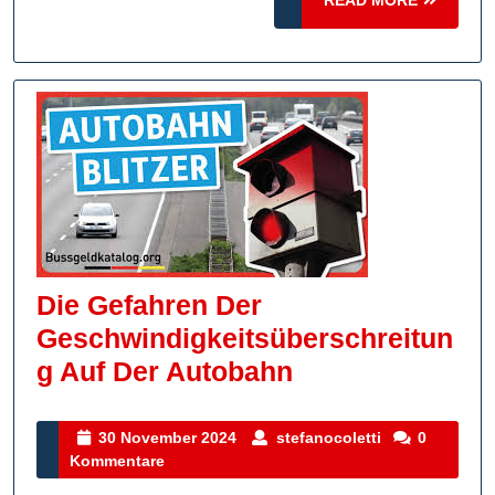
READ MORE
MORE
Die Gefahren Der
Geschwindigkeitsüberschreitun
Die
G Auf Der Autobahn
Gefahren
Der
30
stefanocoletti
30 November 2024
stefanocoletti
0
November
Kommentare
Geschwindigkei
2024