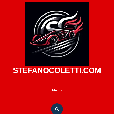
Zum
Inhalt
springen
STEFANOCOLETTI.COM
Menü