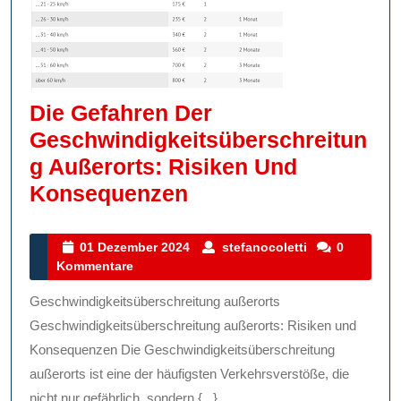
Die Gefahren Der
Geschwindigkeitsüberschreitun
G Außerorts: Risiken Und
Die
Konsequenzen
Gefahren
Der
01
stefanocoletti
01 Dezember 2024
stefanocoletti
0
Dezember
Kommentare
Geschwindigkeitsüb
2024
Außerorts:
Geschwindigkeitsüberschreitung außerorts
Risiken
Geschwindigkeitsüberschreitung außerorts: Risiken und
Und
Konsequenzen Die Geschwindigkeitsüberschreitung
außerorts ist eine der häufigsten Verkehrsverstöße, die
Konsequenzen
nicht nur gefährlich, sondern {...}