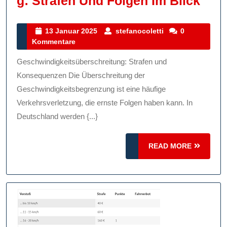
Kon
G: Strafen Und Folgen Im Blick
Von
Gesc
13
stefanocoletti
13 Januar 2025
stefanocoletti
0
Januar
Kommentare
Stra
2025
Und
Geschwindigkeitsüberschreitung: Strafen und
Folg
Konsequenzen Die Überschreitung der
Im
Geschwindigkeitsbegrenzung ist eine häufige
Verkehrsverletzung, die ernste Folgen haben kann. In
Blic
Deutschland werden {...}
READ
READ MORE
MORE