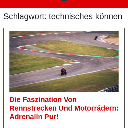
Schlagwort:
technisches können
Die Faszination Von
Rennstrecken Und Motorrädern:
Die
Adrenalin Pur!
Faszination