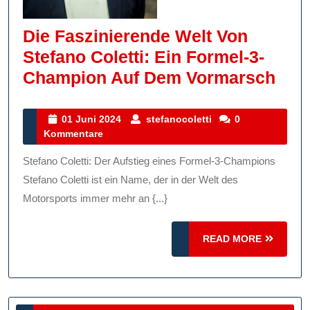
Die Faszinierende Welt Von
Stefano Coletti: Ein Formel-3-
Die
Champion Auf Dem Vormarsch
Fas
Wel
01
stefanocoletti
01 Juni 2024
stefanocoletti
0
Juni
Kommentare
Von
2024
Ste
Stefano Coletti: Der Aufstieg eines Formel-3-Champions
Cole
Stefano Coletti ist ein Name, der in der Welt des
Ein
Motorsports immer mehr an {...}
For
READ
READ MORE
3-
MORE
Cha
Auf
De