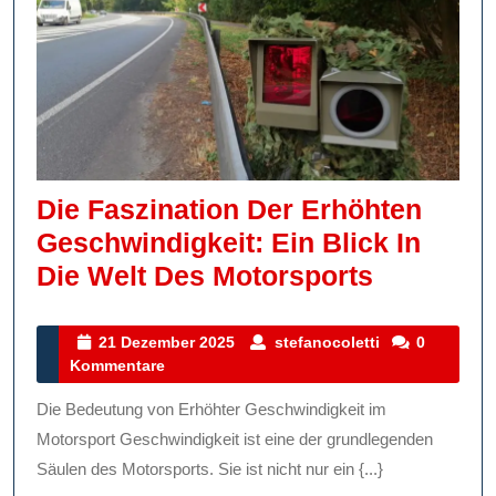
Die Faszination Der Erhöhten
Geschwindigkeit: Ein Blick In
Die
Die Welt Des Motorsports
Faszinat
Der
21
stefanocoletti
21 Dezember 2025
stefanocoletti
0
Dezember
Kommentare
Erhöhten
2025
Geschwin
Die Bedeutung von Erhöhter Geschwindigkeit im
Ein
Motorsport Geschwindigkeit ist eine der grundlegenden
Blick
Säulen des Motorsports. Sie ist nicht nur ein {...}