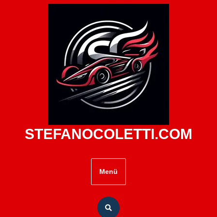
Zum
Inhalt
springen
STEFANOCOLETTI.COM
Menü