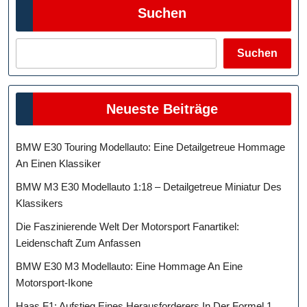
Suchen
Vor
Suchen
Neueste Beiträge
BMW E30 Touring Modellauto: Eine Detailgetreue Hommage
An Einen Klassiker
BMW M3 E30 Modellauto 1:18 – Detailgetreue Miniatur Des
Klassikers
Die Faszinierende Welt Der Motorsport Fanartikel:
Leidenschaft Zum Anfassen
BMW E30 M3 Modellauto: Eine Hommage An Eine
Motorsport-Ikone
Haas F1: Aufstieg Eines Herausforderers In Der Formel 1