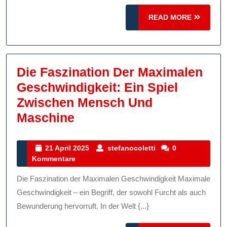
In
READ
READ MORE
Die
MORE
Welt
Des
Motorspo
Die Faszination Der Maximalen
Geschwindigkeit: Ein Spiel
Zwischen Mensch Und
Die
Maschine
Faszination
Der
21
stefanocoletti
21 April 2025
stefanocoletti
0
April
Kommentare
Maximalen
2025
Geschwindigkeit:
Die Faszination der Maximalen Geschwindigkeit Maximale
Ein
Geschwindigkeit – ein Begriff, der sowohl Furcht als auch
Spiel
Bewunderung hervorruft. In der Welt {...}
Zwischen