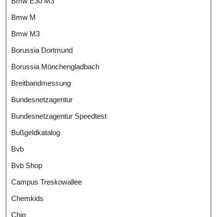
Bmw E30 M3
Bmw M
Bmw M3
Borussia Dortmund
Borussia Mönchengladbach
Breitbandmessung
Bundesnetzagentur
Bundesnetzagentur Speedtest
Bußgeldkatalog
Bvb
Bvb Shop
Campus Treskowallee
Chemkids
Chip