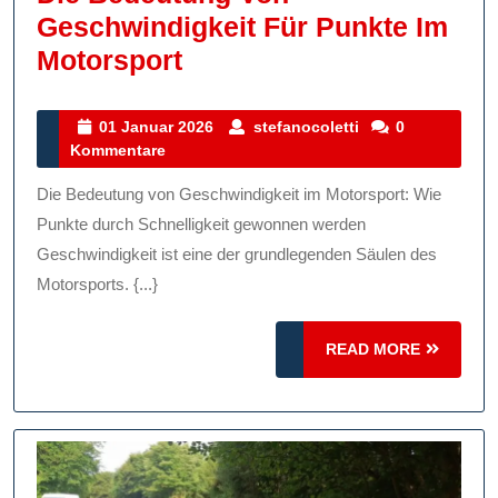
Geschwindigkeit Für Punkte Im
Die
Motorsport
Bedeutung
Von
01
stefanocoletti
01 Januar 2026
stefanocoletti
0
Januar
Kommentare
Geschwindigkeit
2026
Für
Die Bedeutung von Geschwindigkeit im Motorsport: Wie
Punkte
Punkte durch Schnelligkeit gewonnen werden
Im
Geschwindigkeit ist eine der grundlegenden Säulen des
Motorsports. {...}
Motorsport
READ
READ MORE
MORE