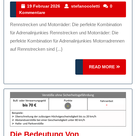
Von
19
stefanocoletti
19 Februar 2026
stefanocoletti
0
Februar
Kommentare
Rennstrecken
2026
Und
Rennstrecken und Motorräder: Die perfekte Kombination
Motorrädern:
für Adrenalinjunkies Rennstrecken und Motorräder: Die
Adrenalin
perfekte Kombination für Adrenalinjunkies Motorradrennen
auf Rennstrecken sind {...}
Pur!
READ
READ MORE
MORE
Die Bedeutung Von