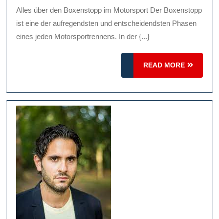
2024
Geschwindigkeit,
Alles über den Boxenstopp im Motorsport Der Boxenstopp
Präzision
ist eine der aufregendsten und entscheidendsten Phasen
Und
eines jeden Motorsportrennens. In der {...}
Teamarbeit
READ
READ MORE
MORE