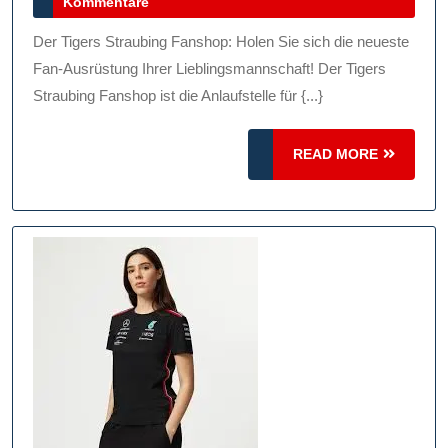
Juni
Kommentare
Tigers
2025
Straubing
Der Tigers Straubing Fanshop: Holen Sie sich die neueste
Fanshop:
Fan-Ausrüstung Ihrer Lieblingsmannschaft! Der Tigers
Ihre
Straubing Fanshop ist die Anlaufstelle für {...}
Quelle
READ
Für
READ MORE
MORE
Fanartikel
Und
Teamkleidung!