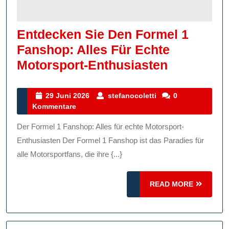
Entdecken Sie Den Formel 1
Fanshop: Alles Für Echte
Entdecke
Motorsport-Enthusiasten
Sie
Den
29
stefanocoletti
29 Juni 2026
stefanocoletti
0
Juni
Kommentare
Formel
2026
1
Der Formel 1 Fanshop: Alles für echte Motorsport-
Fanshop:
Enthusiasten Der Formel 1 Fanshop ist das Paradies für
Alles
alle Motorsportfans, die ihre {...}
Für
READ
READ MORE
Echte
MORE
Motorspor
Enthusias