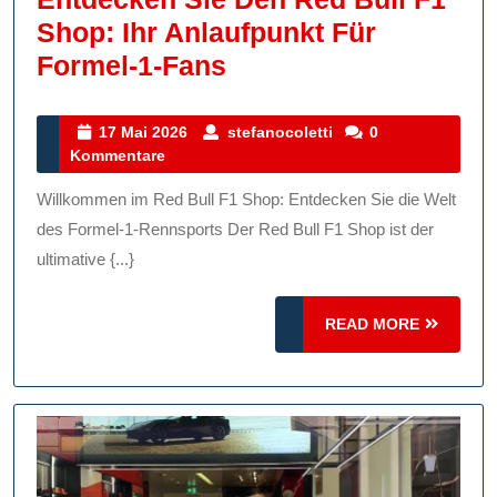
Shop: Ihr Anlaufpunkt Für
Entdecken
Formel-1-Fans
Sie
Den
17
stefanocoletti
17 Mai 2026
stefanocoletti
0
Mai
Kommentare
Red
2026
Bull
Willkommen im Red Bull F1 Shop: Entdecken Sie die Welt
F1
des Formel-1-Rennsports Der Red Bull F1 Shop ist der
Shop:
ultimative {...}
Ihr
READ
Anlaufpunkt
READ MORE
MORE
Für
Formel-
1-
Fans