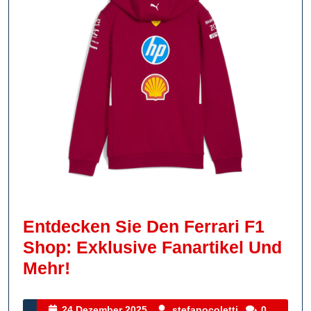
Entdecken Sie Den Ferrari F1
Shop: Exklusive Fanartikel Und
Entdecken
Mehr!
Sie
Den
24
stefanocoletti
24 Dezember 2025
stefanocoletti
0