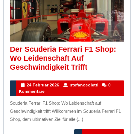
Der Scuderia Ferrari F1 Shop:
Wo Leidenschaft Auf
Der
Geschwindigkeit Trifft
Scuderia
Ferrari
24
stefanocoletti
24 Februar 2026
stefanocoletti
0
Februar
Kommentare
F1
2026
Shop:
Scuderia Ferrari F1 Shop: Wo Leidenschaft auf
Wo
Geschwindigkeit trifft Willkommen im Scuderia Ferrari F1
Leidenschaft
Shop, dem ultimativen Ziel für alle {...}
Auf