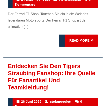
Dezember
Kommentare
Ferrari
2025
F1
Der Ferrari F1 Shop: Tauchen Sie ein in die Welt des
Shop:
legendären Motorsports Der Ferrari F1 Shop ist der
Exklusive
ultimative {...}
Fanartikel
READ
Und
READ MORE
MORE
Mehr!
Entdecken Sie Den Tigers
Straubing Fanshop: Ihre Quelle
Für Fanartikel Und
Entdecken
Teamkleidung!
Sie
Den
26
stefanocoletti
26 Juni 2025
stefanocoletti
0