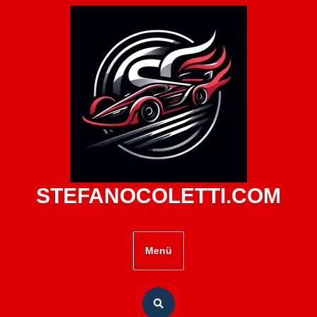
Zum
Inhalt
springen
STEFANOCOLETTI.COM
Menü