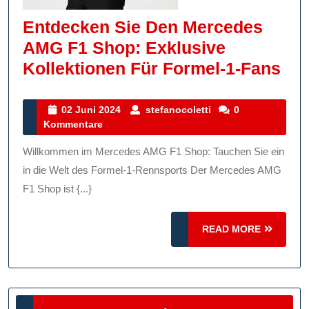
Entdecken Sie Den Mercedes
AMG F1 Shop: Exklusive
Ent
Kollektionen Für Formel-1-Fans
Sie
De
02
stefanocoletti
02 Juni 2024
stefanocoletti
0
Juni
Kommentare
Me
2024
AM
Willkommen im Mercedes AMG F1 Shop: Tauchen Sie ein
F1
in die Welt des Formel-1-Rennsports Der Mercedes AMG
Sho
F1 Shop ist {...}
Exk
READ
READ MORE
Kol
MORE
Für
For
1-