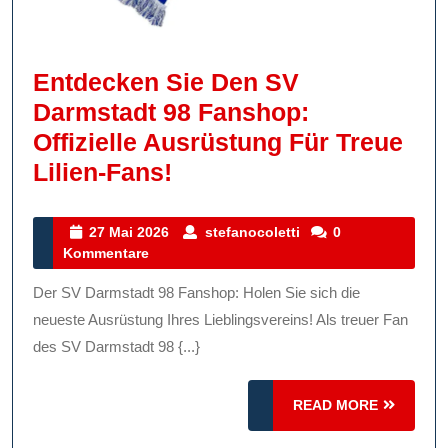
Entdecken Sie Den SV
Darmstadt 98 Fanshop:
Offizielle Ausrüstung Für Treue
Entdecken
Lilien-Fans!
Sie
Den
27
stefanocoletti
27 Mai 2026
stefanocoletti
0
Mai
Kommentare
SV
2026
Darmstadt
Der SV Darmstadt 98 Fanshop: Holen Sie sich die
98
neueste Ausrüstung Ihres Lieblingsvereins! Als treuer Fan
Fanshop:
des SV Darmstadt 98 {...}
Offizielle
READ
Ausrüstung
READ MORE
MORE
Für