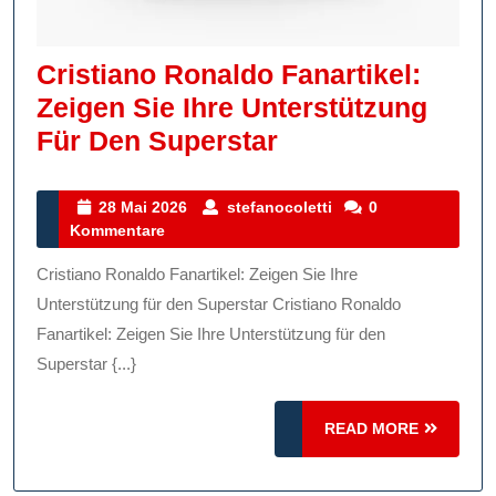
Cristiano Ronaldo Fanartikel:
Zeigen Sie Ihre Unterstützung
Cristiano
Für Den Superstar
Ronaldo
Fanartikel:
28
stefanocoletti
28 Mai 2026
stefanocoletti
0
Mai
Kommentare
Zeigen
2026
Sie
Cristiano Ronaldo Fanartikel: Zeigen Sie Ihre
Ihre
Unterstützung für den Superstar Cristiano Ronaldo
Unterstützung
Fanartikel: Zeigen Sie Ihre Unterstützung für den
Superstar {...}
Für
Den
READ
READ MORE
Superstar
MORE