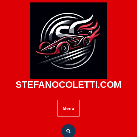
Zum
Inhalt
springen
STEFANOCOLETTI.COM
Menü