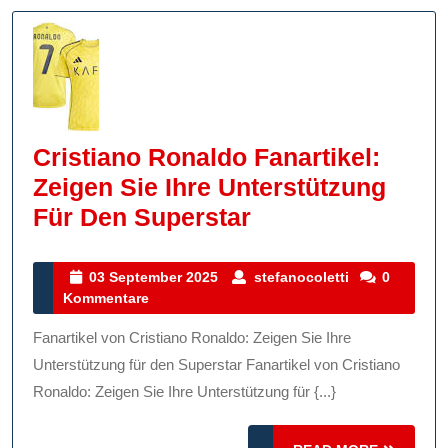
Cristiano Ronaldo Fanartikel:
Zeigen Sie Ihre Unterstützung
Cristiano
Für Den Superstar
Ronaldo
Fanartikel:
03
stefanocolett
03 September 2025
stefanocoletti
0
September
Kommentare
Zeigen
2025
Sie
Fanartikel von Cristiano Ronaldo: Zeigen Sie Ihre
Ihre
Unterstützung für den Superstar Fanartikel von Cristiano
Unterstützung
Ronaldo: Zeigen Sie Ihre Unterstützung für {...}
Für