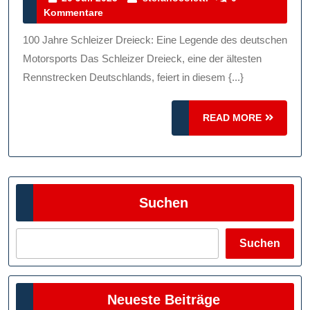
Juli
Kommentare
Dreieck:
2025
Eine
100 Jahre Schleizer Dreieck: Eine Legende des deutschen
Legende
Motorsports Das Schleizer Dreieck, eine der ältesten
Des
Rennstrecken Deutschlands, feiert in diesem {...}
Deutschen
READ
Motorsports
READ MORE
MORE
Suchen
Suchen
Neueste Beiträge