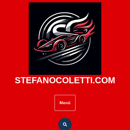
Zum
Inhalt
springen
STEFANOCOLETTI.COM
Menü