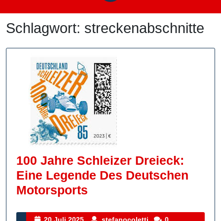
Schlagwort:
streckenabschnitte
100 Jahre Schleizer Dreieck:
Eine Legende Des Deutschen
100
Motorsports
Jahre
Schleizer
20
stefanocoletti
20 Juli 2025
stefanocoletti
0