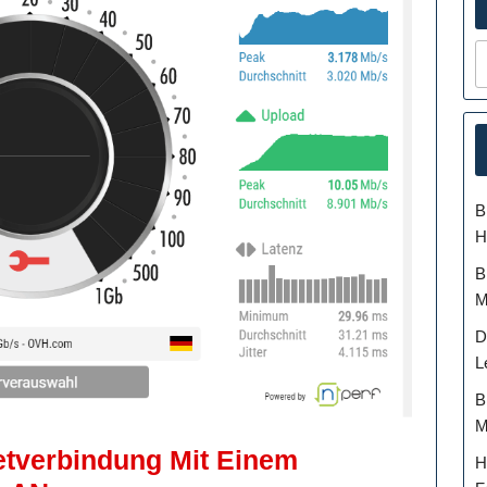
B
H
B
M
D
L
B
M
netverbindung Mit Einem
H