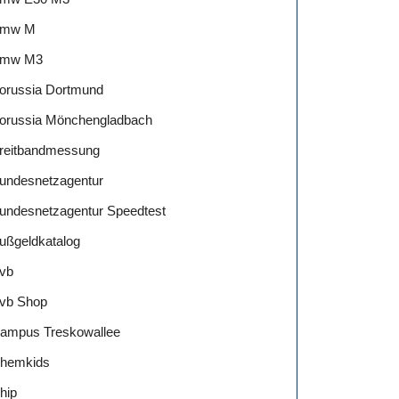
mw M
mw M3
orussia Dortmund
orussia Mönchengladbach
reitbandmessung
undesnetzagentur
undesnetzagentur Speedtest
ußgeldkatalog
vb
vb Shop
ampus Treskowallee
hemkids
hip