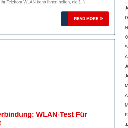
 Ihr Telekom WLAN kann Ihnen helfen, die {...}
J
tverbindung
D
READ
READ MORE
MORE
N
O
S
A
J
J
M
A
M
verbindung: WLAN-Test Für
F
Optimiere
t
J