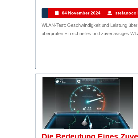
04
04 November 2024
stefanocol
November
WLAN-Test: Geschwindigkeit und Leistung überprüfen WLAN-Test: Geschwindigkeit und Leistung
2024
überprüfen Ein schnelles und zuverlässiges WLAN
Die Bedeutung Eines Zuve