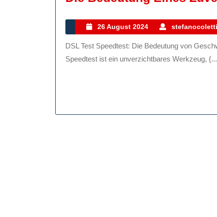
26
26 August 2024
stefanocolett
August
DSL Test Speedtest: Die Bedeutung von Geschwindigkeit und Stabilität für Ihr Internet Ein DSL Test
2024
Speedtest ist ein unverzichtbares Werkzeug, {...