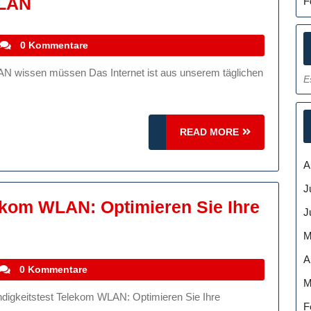
Optimieren
WLAN
F
Sie
Ihre
stefanocoletti
0 Kommentare
Internetverbindung
E
Mit
Einem
Glasfaser
READ
READ MORE
Speedtest
MORE
A
Im
WLAN
J
ekom WLAN: Optimieren Sie Ihre
J
indigkeitstest
M
m
A
stefanocoletti
0 Kommentare
M
eren
F