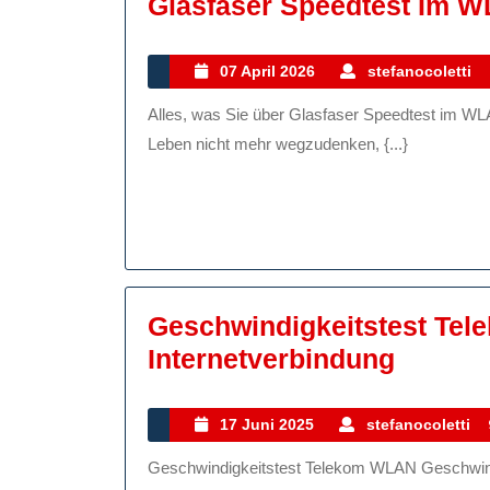
Glasfaser Speedtest Im 
07
07 April 2026
stefanocoletti
April
Alles, was Sie über Glasfaser Speedtest im WLAN wissen müssen Das Internet ist aus unserem täglichen
2026
Leben nicht mehr wegzudenken, {...}
Geschwindigkeitstest Tel
Geschw
Internetverbindung
Teleko
WLAN:
17
17 Juni 2025
stefanocoletti
Juni
Optimi
Geschwindigkeitstest Telekom WLAN Geschwindigkeitstest Telekom WLAN: Optimieren Sie Ihre
2025
Sie