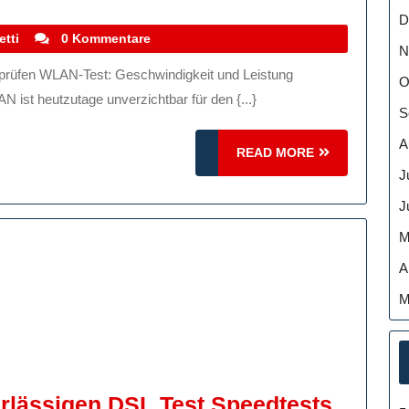
Deine
D
Internetverbindung:
stefanocoletti
etti
0 Kommentare
N
WLAN-
O
Test
 ist heutzutage unverzichtbar für den {...}
S
Für
Maximale
A
READ
READ MORE
Geschwindigkeit
MORE
J
J
M
A
M
Die
rlässigen DSL Test Speedtests