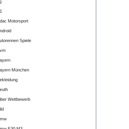
g
tung
1
dac Motorsport
ässigen
ndroid
utorennen Spiele
ests
vm
ayern
ayern München
ekleidung
euth
iber Wettbewerb
ild
Bmw
mw E30 M3