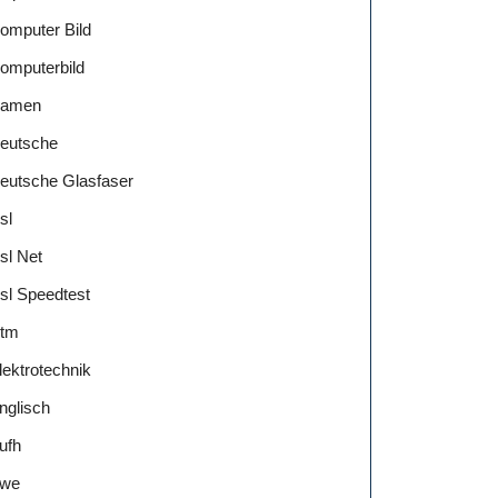
omputer Bild
omputerbild
amen
eutsche
eutsche Glasfaser
sl
sl Net
sl Speedtest
tm
lektrotechnik
nglisch
ufh
we