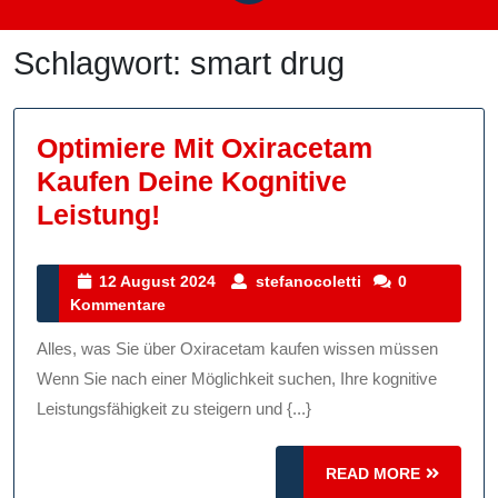
Schlagwort:
smart drug
Optimiere Mit Oxiracetam
Kaufen Deine Kognitive
Optimiere
Leistung!
Mit
Oxiracetam
12
stefanocoletti
12 August 2024
stefanocoletti
0
August
Kommentare
Kaufen
2024
Deine
Alles, was Sie über Oxiracetam kaufen wissen müssen
Kognitive
Wenn Sie nach einer Möglichkeit suchen, Ihre kognitive
Leistung!
Leistungsfähigkeit zu steigern und {...}
READ
READ MORE
MORE