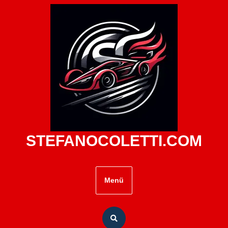
Zum
Inhalt
springen
STEFANOCOLETTI.COM
Menü