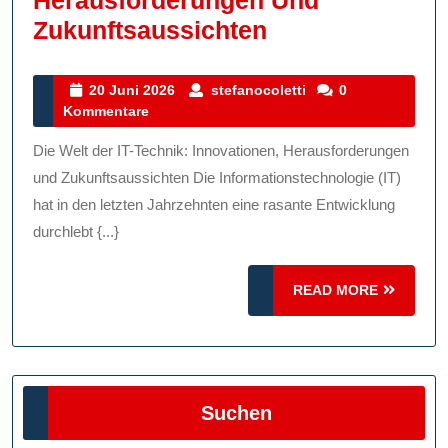
Herausforderungen Und
Die
Zukunftsaussichten
Evolution
Der
20
stefanocoletti
20 Juni 2026
stefanocoletti
0
Juni
Kommentare
IT-
2026
Technik:
Die Welt der IT-Technik: Innovationen, Herausforderungen
Innovationen,
und Zukunftsaussichten Die Informationstechnologie (IT)
Herausforderu
hat in den letzten Jahrzehnten eine rasante Entwicklung
durchlebt {...}
Und
Zukunftsaussic
READ
READ MORE
MORE
Suchen