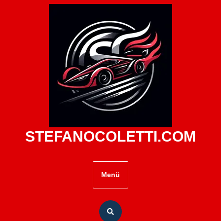
Zum
Inhalt
springen
STEFANOCOLETTI.COM
Menü