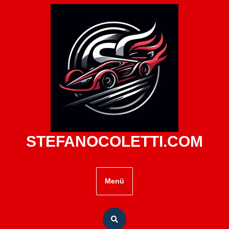
Zum
Inhalt
springen
STEFANOCOLETTI.COM
Menü