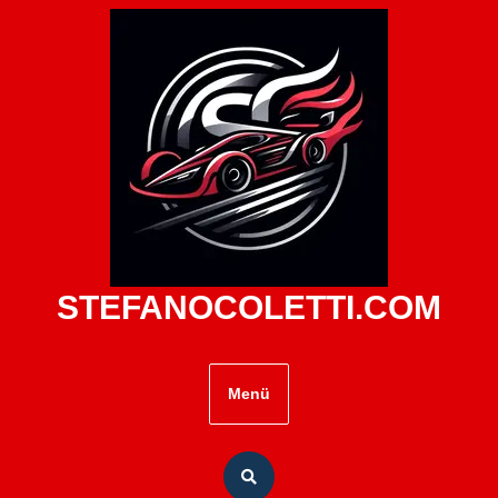
Zum
Inhalt
springen
STEFANOCOLETTI.COM
Menü