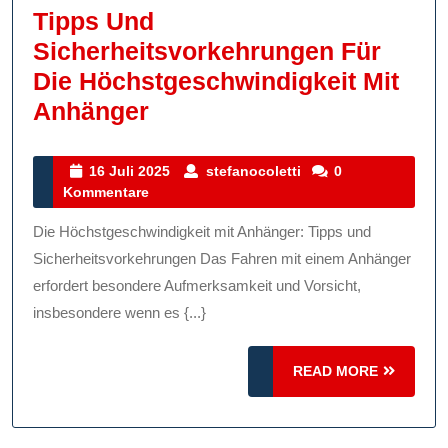
Tipps Und
Sicherheitsvorkehrungen Für
Die Höchstgeschwindigkeit Mit
Tipps
Anhänger
Und
Sicherheitsvorkehrunge
16
stefanocoletti
16 Juli 2025
stefanocoletti
0
Juli
Kommentare
Für
2025
Die
Die Höchstgeschwindigkeit mit Anhänger: Tipps und
Höchstgeschwindigkeit
Sicherheitsvorkehrungen Das Fahren mit einem Anhänger
Mit
erfordert besondere Aufmerksamkeit und Vorsicht,
insbesondere wenn es {...}
Anhänger
READ
READ MORE
MORE