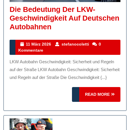
Die Bedeutung Der LKW-
Geschwindigkeit Auf Deutschen
Die
Autobahnen
Bedeutung
Der
11
stefanocoletti
11 März 2026
stefanocoletti
0
März
Kommentare
LKW-
2026
Geschwindigkeit
LKW Autobahn Geschwindigkeit: Sicherheit und Regeln
Auf
auf der Straße LKW Autobahn Geschwindigkeit: Sicherheit
Deutschen
und Regeln auf der Straße Die Geschwindigkeit {...}
Autobahnen
READ
READ MORE
MORE