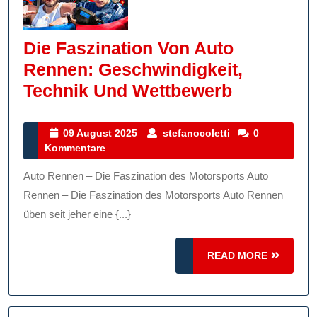
Die Faszination Von Auto
Rennen: Geschwindigkeit,
Die
Technik Und Wettbewerb
Faszinati
Von
09
stefanocoletti
09 August 2025
stefanocoletti
0
August
Kommentare
Auto
2025
Rennen:
Auto Rennen – Die Faszination des Motorsports Auto
Geschwind
Rennen – Die Faszination des Motorsports Auto Rennen
Technik
üben seit jeher eine {...}
Und
READ
READ MORE
Wettbewe
MORE