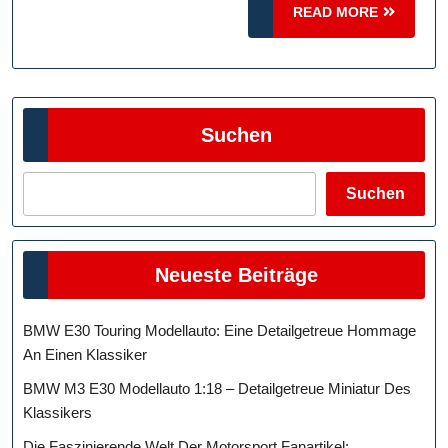
READ
Geschwindigk
READ MORE
MORE
Suchen
Suchen
Neueste Beiträge
BMW E30 Touring Modellauto: Eine Detailgetreue Hommage
An Einen Klassiker
BMW M3 E30 Modellauto 1:18 – Detailgetreue Miniatur Des
Klassikers
Die Faszinierende Welt Der Motorsport Fanartikel: