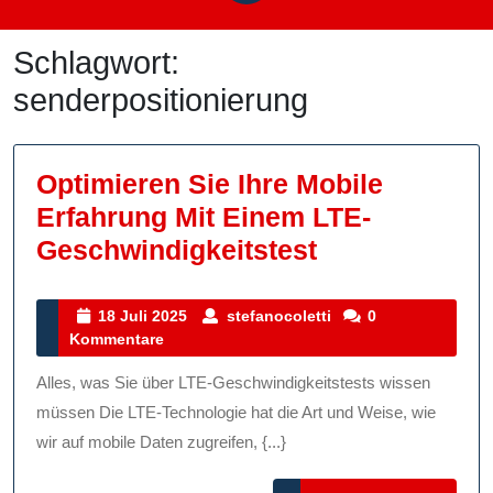
Schlagwort:
senderpositionierung
Optimieren Sie Ihre Mobile
Erfahrung Mit Einem LTE-
Optimieren
Geschwindigkeitstest
Sie
Ihre
18
stefanocoletti
18 Juli 2025
stefanocoletti
0
Juli
Kommentare
Mobile
2025
Erfahrung
Alles, was Sie über LTE-Geschwindigkeitstests wissen
Mit
müssen Die LTE-Technologie hat die Art und Weise, wie
Einem
wir auf mobile Daten zugreifen, {...}
LTE-