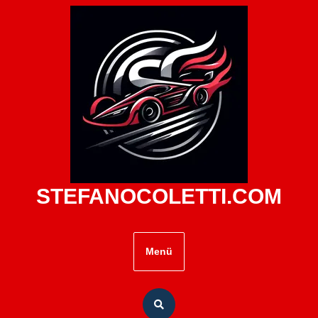
Zum
Inhalt
springen
STEFANOCOLETTI.COM
Menü