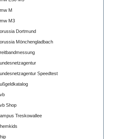
mw M
mw M3
orussia Dortmund
orussia Mönchengladbach
reitbandmessung
undesnetzagentur
undesnetzagentur Speedtest
ußgeldkatalog
vb
vb Shop
ampus Treskowallee
hemkids
hip