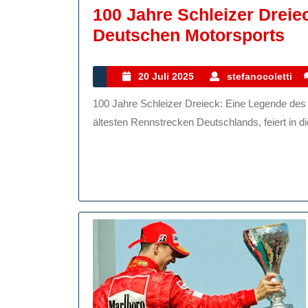
100 Jahre Schleizer Dreie
10
Deutschen Motorsports
Ja
Sc
20
s
20 Juli 2025
stefanocoletti
Juli
Dr
100 Jahre Schleizer Dreieck: Eine Legende des deutschen Motorsports Das Schleizer Dreieck, eine der
2025
Ei
ältesten Rennstrecken Deutschlands, feiert in di
Le
De
De
Mo