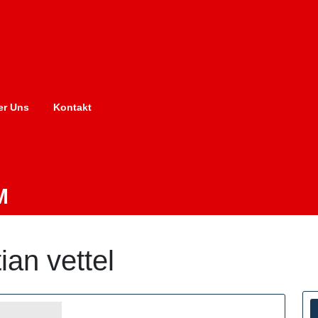
er Uns
Kontakt
M
ian vettel