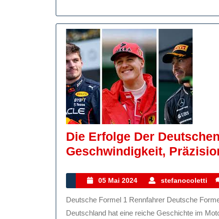
Im
Rampenlic
Die Erfolge Der Deutschen
Geschwindigkeit, Präzisio
05
s
05 Mai 2024
stefanocoletti
Mai
Deutsche Formel 1 Rennfahrer Deutsche Formel 1 Rennfahrer: Auf der Überholspur des Motorsports
2024
Deutschland hat eine reiche Geschichte im Motor