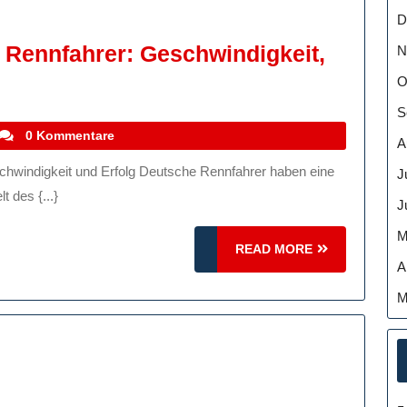
D
 Rennfahrer: Geschwindigkeit,
N
e
O
szination
S
eutscher
stefanocoletti
0 Kommentare
A
nnfahrer:
J
schwindigkeit,
 des {...}
J
idenschaft
M
nd
READ
READ MORE
folg
A
MORE
M