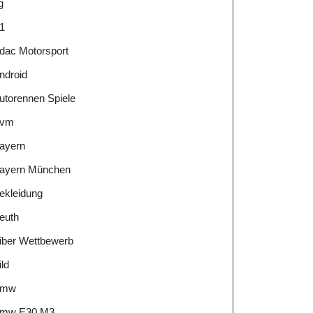
g
1
dac Motorsport
ndroid
utorennen Spiele
vm
ayern
ayern München
ekleidung
euth
iber Wettbewerb
ild
Bmw
mw E30 M3