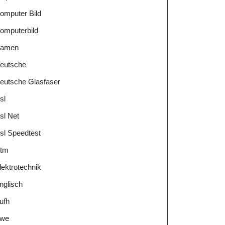
omputer Bild
omputerbild
amen
eutsche
eutsche Glasfaser
sl
sl Net
sl Speedtest
tm
lektrotechnik
nglisch
ufh
we