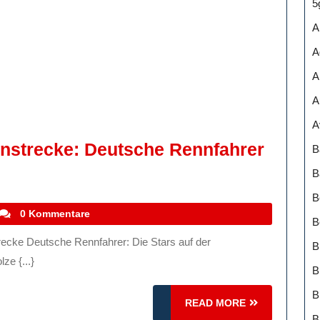
5
A
A
A
A
A
nstrecke: Deutsche Rennfahrer
B
B
B
stefanocoletti
0 Kommentare
B
B
ke:
ze {...}
B
r
READ
READ MORE
MORE
B