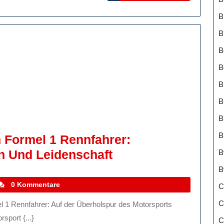
ht
B
B
B
B
B
B
B
B
 Formel 1 Rennfahrer:
Die
n Und Leidenschaft
B
Erfolge
B
Der
tefanocoletti
0 Kommentare
C
Deutschen
C
Formel
sport {...}
C