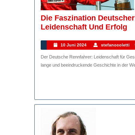
Die Faszination Deutscher
Di
Leidenschaft Und Erfolg
Fa
D
10
10 Juni 2024
stefanocoletti
Juni
Re
Der Deutsche Rennfahrer: Leidenschaft für Geschwindigkeit und Erfolg Deutsche Rennfahrer haben eine
2024
Ge
lange und beeindruckende Geschichte in der Welt
Le
U
Er