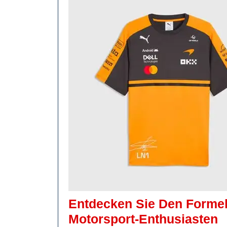
Entdecken Sie Den Formel
E
Motorsport-Enthusiasten