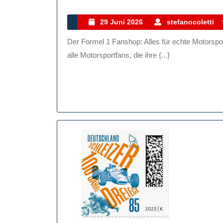
S
D
29
29 Juni 2026
stefanocoletti
Juni
F
Der Formel 1 Fanshop: Alles für echte Motorsport-Enthusiasten Der Formel 1 Fanshop ist das Paradies für
2026
1
alle Motorsportfans, die ihre {...}
F
A
F
E
M
E