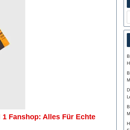
B
H
B
M
D
L
B
M
 1 Fanshop: Alles Für Echte
H
ntdecken