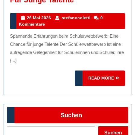
Dein
Potenzial:
26
stefanocoletti
26 Mai 2026
stefanocoletti
0
Mai
Kommentare
Der
2026
Spannende
Spannende Erfahrungen beim Schülerwettbewerb: Eine
Schülerwettbewe
Chance für junge Talente Der Schülerwettbewerb ist eine
Für
aufregende Gelegenheit für Schülerinnen und Schüler, ihre
{...}
Junge
Talente
READ
READ MORE
MORE
Suchen
Suchen