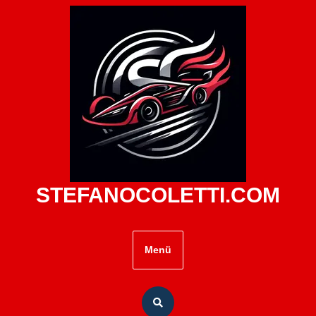
Zum
Inhalt
springen
STEFANOCOLETTI.COM
Menü