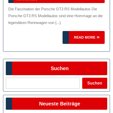
Der
2025
Porsche
Die Faszination der Porsche GT3 RS Modellautos Die
GT3
Porsche GT3 RS Modellautos sind eine Hommage an die
RS
legendären Rennwagen von {...}
Modellautos:
READ
Perfekte
READ MORE
MORE
Miniaturversione
Für
Autoenthusiaste
Suchen
Suchen
Neueste Beiträge