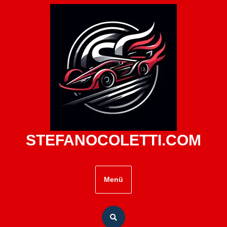
Zum
Inhalt
springen
STEFANOCOLETTI.COM
Menü