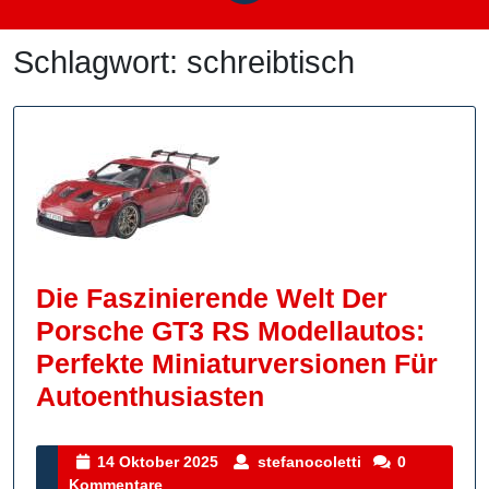
Schlagwort:
schreibtisch
Die Faszinierende Welt Der
Porsche GT3 RS Modellautos:
Perfekte Miniaturversionen Für
Die
Autoenthusiasten
Faszinierende
Welt
14
stefanocoletti
14 Oktober 2025
stefanocoletti
0
Oktober
Kommentare