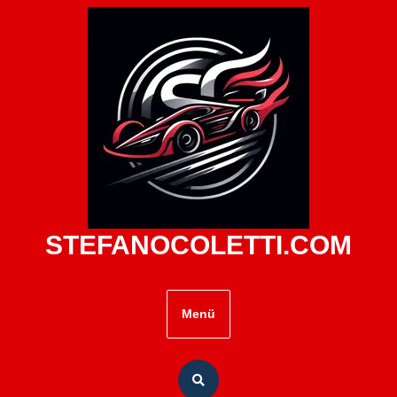
Zum
Inhalt
springen
STEFANOCOLETTI.COM
Menü