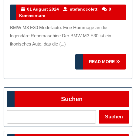
E30
01
stefanocoletti
01 August 2024
stefanocoletti
0
August
Kommentare
Modellauto:
2024
Eine
BMW M3 E30 Modellauto: Eine Hommage an die
Hommage
legendäre Rennmaschine Der BMW M3 E30 ist ein
An
ikonisches Auto, das die {...}
Die
READ
Legendäre
READ MORE
MORE
Rennmaschine
Suchen
Suchen