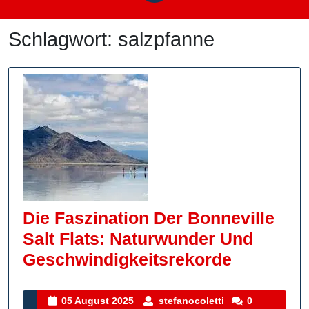
Schlagwort:
salzpfanne
Die Faszination Der Bonneville
Salt Flats: Naturwunder Und
Die
Geschwindigkeitsrekorde
Faszinati
Der
05
stefanocoletti
05 August 2025
stefanocoletti
0