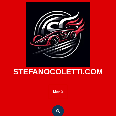
Zum
Inhalt
springen
STEFANOCOLETTI.COM
Menü