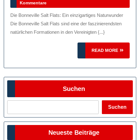
August
Kommentare
Bonnevil
2025
Salt
Die Bonneville Salt Flats: Ein einzigartiges Naturwunder
Flats:
Die Bonneville Salt Flats sind eine der faszinierendsten
Naturwun
natürlichen Formationen in den Vereinigten {...}
Und
READ
READ MORE
Geschwin
MORE
Suchen
Suchen
Neueste Beiträge