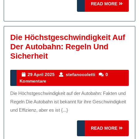
READ
READ MORE
MORE
Die Höchstgeschwindigkeit Auf
Der Autobahn: Regeln Und
Die
Sicherheit
Höchstgeschwindigkeit
Auf
29
stefanocoletti
29 April 2025
stefanocoletti
0
April
Kommentare
Der
2025
Autobahn:
Die Höchstgeschwindigkeit auf der Autobahn: Fakten und
Regeln
Regeln Die Autobahn ist bekannt für ihre Geschwindigkeit
Und
und Effizienz, aber es ist {...}
Sicherheit
READ
READ MORE
MORE