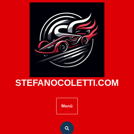
Zum
Inhalt
springen
STEFANOCOLETTI.COM
Menü