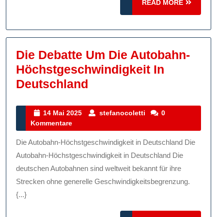
READ
READ MORE
MORE
Die Debatte Um Die Autobahn-
Höchstgeschwindigkeit In
Die
Deutschland
Debatte
Um
14
stefanocoletti
14 Mai 2025
stefanocoletti
0
Mai
Kommentare
Die
2025
Autobahn-
Die Autobahn-Höchstgeschwindigkeit in Deutschland Die
Höchstgeschwindigkei
Autobahn-Höchstgeschwindigkeit in Deutschland Die
In
deutschen Autobahnen sind weltweit bekannt für ihre
Strecken ohne generelle Geschwindigkeitsbegrenzung.
Deutschland
{...}