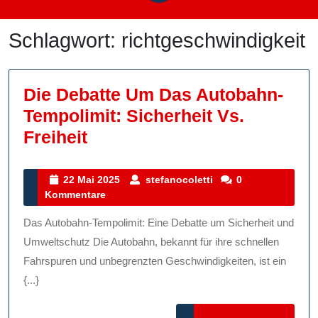
Schlagwort:
richtgeschwindigkeit
Die Debatte Um Das Autobahn-
Tempolimit: Sicherheit Vs.
Die
Freiheit
Debatte
Um
22
stefanocoletti
22 Mai 2025
stefanocoletti
0
Mai
Kommentare
Das
2025
Autobahn-
Das Autobahn-Tempolimit: Eine Debatte um Sicherheit und
Tempolimit:
Umweltschutz Die Autobahn, bekannt für ihre schnellen
Sicherheit
Fahrspuren und unbegrenzten Geschwindigkeiten, ist ein
{...}
Vs.
Freiheit