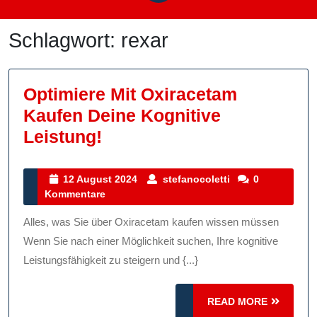
Schlagwort:
rexar
Optimiere Mit Oxiracetam
Kaufen Deine Kognitive
Optimiere
Leistung!
Mit
Oxiracetam
12
stefanocoletti
12 August 2024
stefanocoletti
0
August
Kommentare
Kaufen
2024
Deine
Alles, was Sie über Oxiracetam kaufen wissen müssen
Kognitive
Wenn Sie nach einer Möglichkeit suchen, Ihre kognitive
Leistung!
Leistungsfähigkeit zu steigern und {...}
READ
READ MORE
MORE