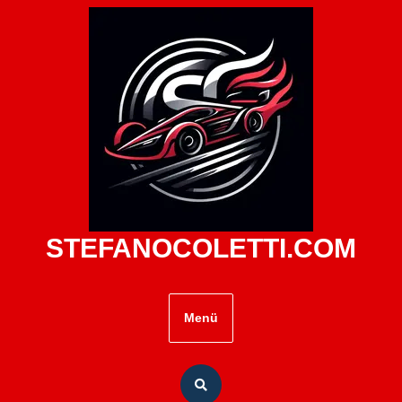
Zum
Inhalt
springen
STEFANOCOLETTI.COM
Menü