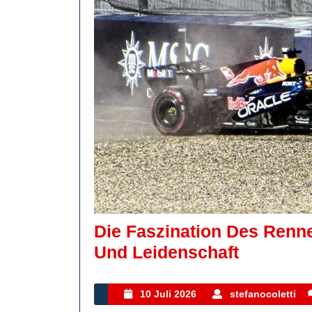
Die Faszination Des Renne
Die
Und Leidenschaft
Faszinat
Des
10
s
10 Juli 2026
stefanocoletti
Juli