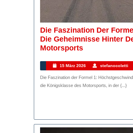
Die Faszination Der Formel
Die Geheimnisse Hinter D
Die
Motorsports
Faszination
Der
15
15 März 2026
stefanocoletti
März
Formel
Die Faszination der Formel 1: Höchstgeschwindigkeit, Technik und Rennsport Die Formel 1 ist zweifellos
2026
1:
die Königsklasse des Motorsports, in der {...}
Auto
Motor
Sport
Enthüllt
Die