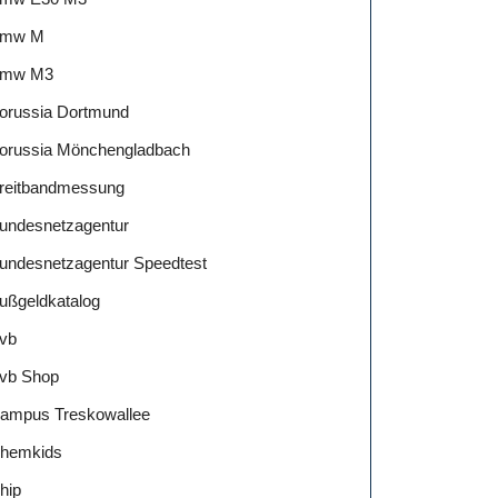
mw M
mw M3
orussia Dortmund
orussia Mönchengladbach
reitbandmessung
undesnetzagentur
undesnetzagentur Speedtest
ußgeldkatalog
vb
vb Shop
ampus Treskowallee
hemkids
hip