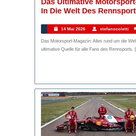
Das Ultimative Motorspor
In Die Welt Des Rennspor
14
s
14 Mai 2026
stefanocoletti
Mai
Das Motorsport-Magazin: Alles rund um die Welt des Rennsports Das Motorsport-Magazin ist die
2026
ultimative Quelle für alle Fans des Rennsports. {.