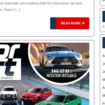
:
F
digkeit,
, Teams {...}
n
READ
READ MORE
E
haft
MORE
A
J
J
M
A
M
F