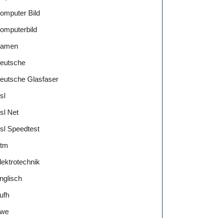
omputer Bild
omputerbild
amen
eutsche
eutsche Glasfaser
sl
sl Net
sl Speedtest
tm
lektrotechnik
nglisch
ufh
we