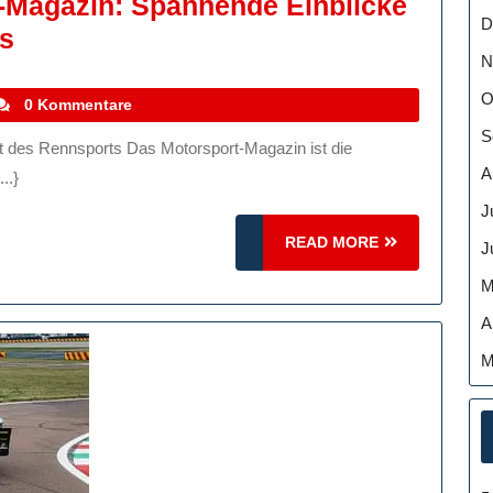
t-Magazin: Spannende Einblicke
D
Das
ts
N
Ultimative
Motorsport-
O
tefanocoletti
0 Kommentare
Magazin:
S
Spannende
A
..}
Einblicke
J
In
READ
READ MORE
J
Die
MORE
M
Welt
A
Des
M
Rennsports