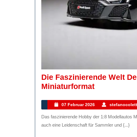
Die Faszinierende Welt De
Die
Miniaturformat
Fasziniere
Welt
07
07 Februar 2026
stefanocolett
Februar
Der
Das faszinierende Hobby der 1:8 Modellautos Modellautos sind nicht nur Spielzeug für Kinder, sondern
2026
1:8
auch eine Leidenschaft für Sammler und {...}
Modellauto