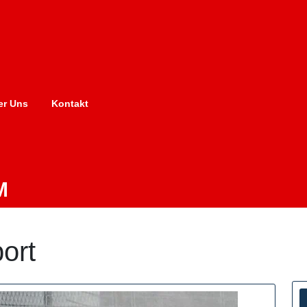
er Uns
Kontakt
M
ort