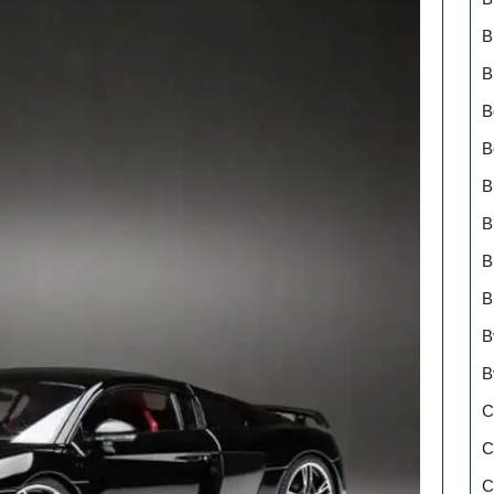
B
B
B
B
B
B
B
B
B
B
C
C
C