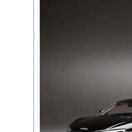
Geheimnisse
Hinter
Der
Königsklasse
Des
Motorsports