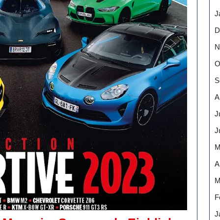
J
D
N
O
S
A
J
J
M
A
M
F
J