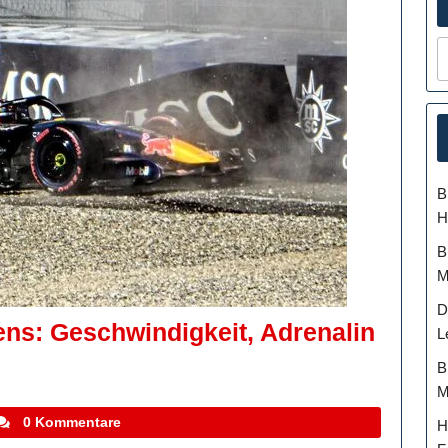
B
H
B
M
D
ns: Geschwindigkeit, Adrenalin
L
B
ion
M
tefanocoletti
0 Kommentare
H