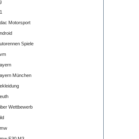
g
1
dac Motorsport
ndroid
utorennen Spiele
vm
ayern
ayern München
ekleidung
euth
iber Wettbewerb
ild
Bmw
mw E30 M3