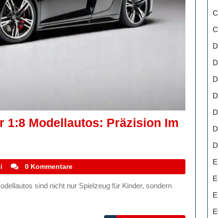
C
C
D
D
D
D
D
r 1:8 Modellautos: Präzision Im
D
D
nde
E
stefanocoletti
i
0 Kommentare
E
E
s:
E