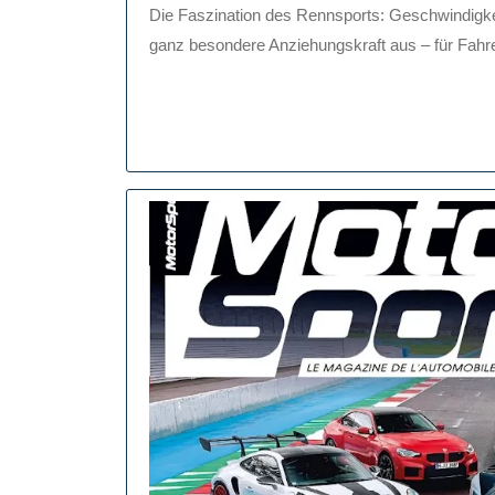
Rennens
Die Faszination des Rennsports: Geschwindigkeit, Adrenalin und Leidenschaft Der Rennsport übt eine
2026
Geschwin
ganz besondere Anziehungskraft aus – für Fahrer
Adrenali
Und
Leidensc