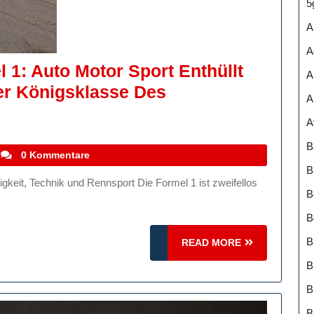
5
A
A
 1: Auto Motor Sport Enthüllt
A
er Königsklasse Des
A
A
B
stefanocoletti
0 Kommentare
B
B
B
B
READ
READ MORE
MORE
B
B