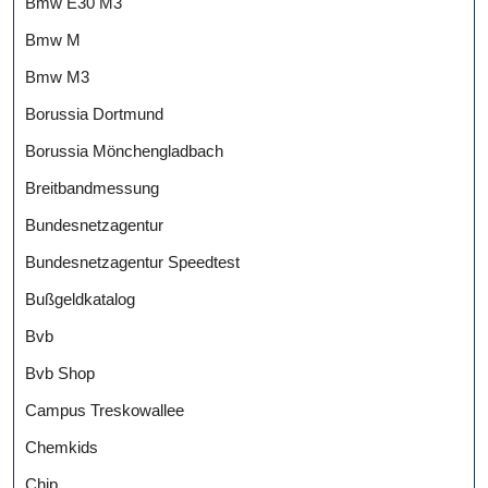
Bmw E30 M3
Bmw M
Bmw M3
Borussia Dortmund
Borussia Mönchengladbach
Breitbandmessung
Bundesnetzagentur
Bundesnetzagentur Speedtest
Bußgeldkatalog
Bvb
Bvb Shop
Campus Treskowallee
Chemkids
Chip