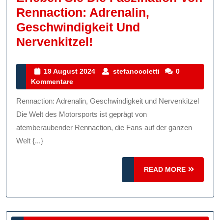
Rennaction: Adrenalin,
Geschwindigkeit Und
Erleben
Nervenkitzel!
Sie
Die
19
stefanocoletti
19 August 2024
stefanocoletti
0
August
Kommentare
Faszination
2024
Von
Rennaction: Adrenalin, Geschwindigkeit und Nervenkitzel
Rennaction:
Die Welt des Motorsports ist geprägt von
Adrenalin,
atemberaubender Rennaction, die Fans auf der ganzen
Welt {...}
Geschwindigkeit
Und
READ
READ MORE
Nervenkitzel!
MORE