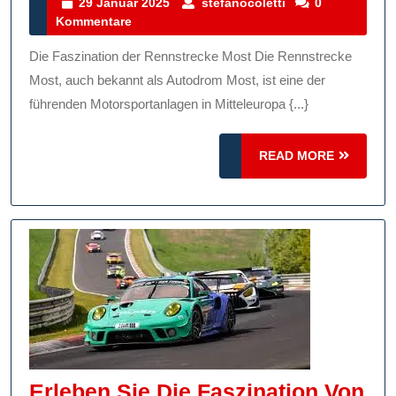
Der
29
stefanocoletti
29 Januar 2025
stefanocoletti
0
Januar
Kommentare
Rennstrecke
2025
Most:
Die Faszination der Rennstrecke Most Die Rennstrecke
Geschwindigkeit,
Most, auch bekannt als Autodrom Most, ist eine der
Adrenalin
führenden Motorsportanlagen in Mitteleuropa {...}
Und
READ
Spannung
READ MORE
MORE
Erleben Sie Die Faszination Von