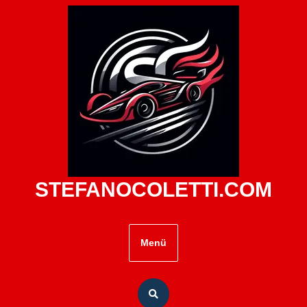
Zum
Inhalt
springen
STEFANOCOLETTI.COM
Menü