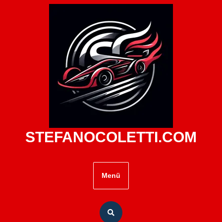
Zum
Inhalt
springen
STEFANOCOLETTI.COM
Menü