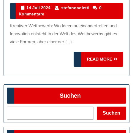
Wo
14
stefanocoletti
14 Juli 2024
stefanocoletti
0
Juli
Kommentare
Ideen
2024
Aufblühen
Kreativer Wettbewerb: Wo Ideen aufeinandertreffen und
Und
Innovation entsteht In der Welt des Wettbewerbs gibt es
Innovation
viele Formen, aber einer der {...}
Gedeiht
READ
READ MORE
MORE
Suchen
Suchen