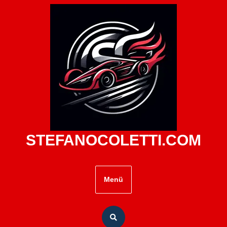
Zum
Inhalt
springen
STEFANOCOLETTI.COM
Menü