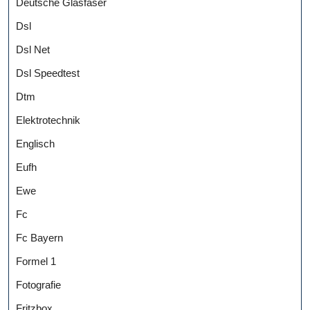
Deutsche Glasfaser
Dsl
Dsl Net
Dsl Speedtest
Dtm
Elektrotechnik
Englisch
Eufh
Ewe
Fc
Fc Bayern
Formel 1
Fotografie
Fritzbox