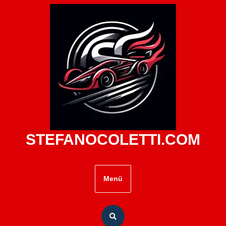
Zum
Inhalt
springen
STEFANOCOLETTI.COM
Menü