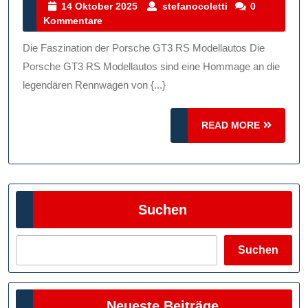
Welt
14
stefanocoletti
14 Oktober 2025
stefanocoletti
0
Oktober
Kommentare
Der
2025
Porsche
Die Faszination der Porsche GT3 RS Modellautos Die
GT3
Porsche GT3 RS Modellautos sind eine Hommage an die
RS
legendären Rennwagen von {...}
Modellautos:
READ
Perfekte
READ MORE
MORE
Miniaturversione
Für
Autoenthusiaste
Suchen
Suchen
Neueste Beiträge