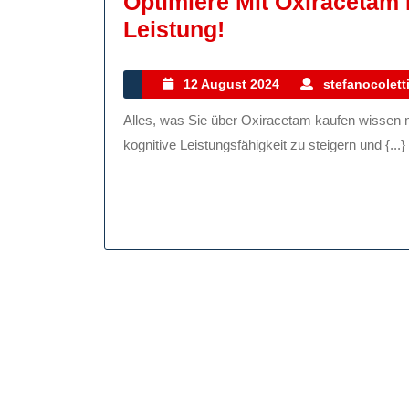
Optimiere Mit Oxiracetam 
Optimiere
Leistung!
Mit
Oxiracetam
12
12 August 2024
stefanocolett
August
Kaufen
Alles, was Sie über Oxiracetam kaufen wissen müssen Wenn Sie nach einer Möglichkeit suchen, Ihre
2024
Deine
kognitive Leistungsfähigkeit zu steigern und {...}
Kognitive
Leistung!