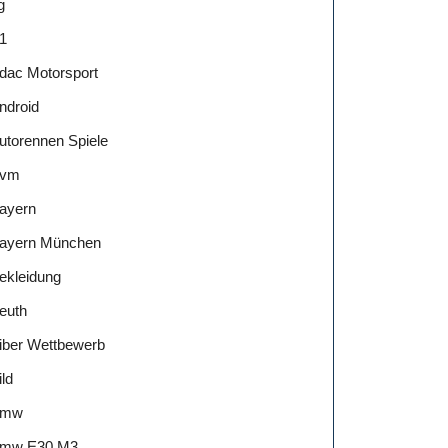
g
1
dac Motorsport
ndroid
utorennen Spiele
vm
ayern
ayern München
ekleidung
euth
iber Wettbewerb
ild
Bmw
mw E30 M3