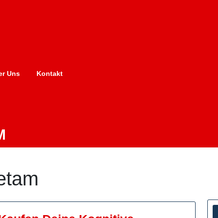
er Uns
Kontakt
M
cetam