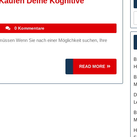
Kaufen Deine Kognitive
stefanocoletti
i
0 Kommentare
B
READ
H
READ MORE
MORE
B
M
D
L
B
M
H