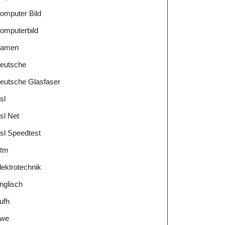
omputer Bild
omputerbild
amen
eutsche
eutsche Glasfaser
sl
sl Net
sl Speedtest
tm
lektrotechnik
nglisch
ufh
we