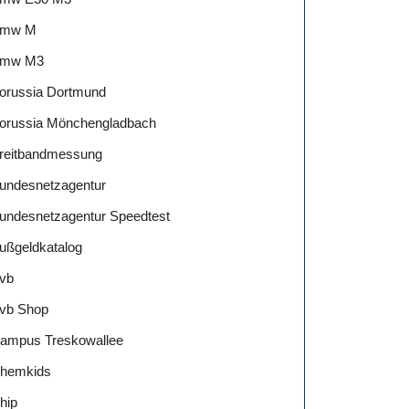
mw M
mw M3
orussia Dortmund
orussia Mönchengladbach
reitbandmessung
undesnetzagentur
undesnetzagentur Speedtest
ußgeldkatalog
vb
vb Shop
ampus Treskowallee
hemkids
hip