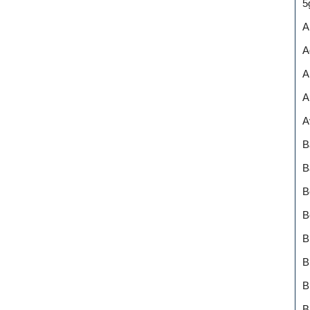
5
A
A
A
A
A
B
B
B
B
B
B
B