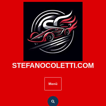
Zum
Inhalt
springen
STEFANOCOLETTI.COM
Menü