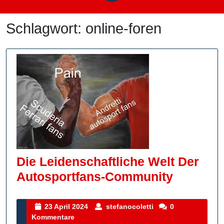
Schlagwort:
online-foren
Die Leidenschaftliche Welt Der
Die
Autosportfans-Community
Leidensc
Welt
23
stefanocoletti
23 April 2024
stefanocoletti
0
April
Kommentare
Der