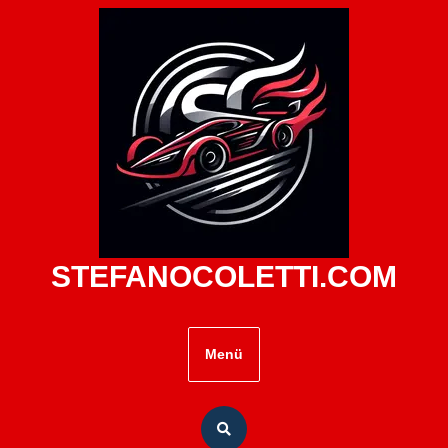
Zum
Inhalt
springen
STEFANOCOLETTI.COM
Menü