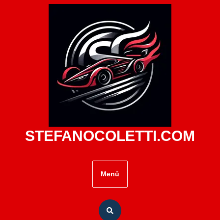
Zum
Inhalt
springen
STEFANOCOLETTI.COM
Menü