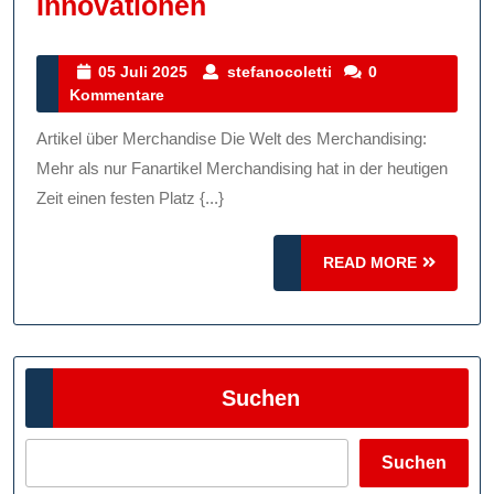
Die
Innovationen
Welt
Des
05
stefanocoletti
05 Juli 2025
stefanocoletti
0
Juli
Kommentare
Merchandising:
2025
Trends,
Artikel über Merchandise Die Welt des Merchandising:
Vielfalt
Mehr als nur Fanartikel Merchandising hat in der heutigen
Und
Zeit einen festen Platz {...}
Innovationen
READ
READ MORE
MORE
Suchen
Suchen